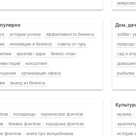
микроэк
популярно
дом, да
есе
истории успеха
эффективность бизнеса
хобби / 
гии
инновации в бизнесе
советы от гуру
природа 
актика
креатив / идеи
бизнес-план
сад и ог
нвестиций
консалтинг
домашнее
лощения
организация офиса
рыбалка
ами
выход из бизнеса
культур
тези
попаданцы
героическое фэнтези
музыка
зи
боевое фэнтези
городское фэнтези
архитект
ое фэнтези
книги про волшебников
история 