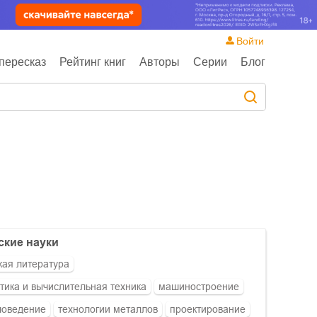
Войти
пересказ
Рейтинг книг
Авторы
Серии
Блог
ские науки
кая литература
ика и вычислительная техника
машиностроение
ловедение
технологии металлов
проектирование