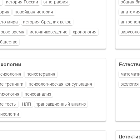
я
история России
этнография
общая б
ория
новейшая история
анатомия
его мира
история Средних веков
антропол
новое время
источниковедение
хронология
вирусоло
общество
сихологии
естест
психология
психотерапия
математ
ие тренинги
психологическая консультация
экология
сихология
психоанализ
ие тесты
НЛП
транзакционный анализ
сихологии
детект