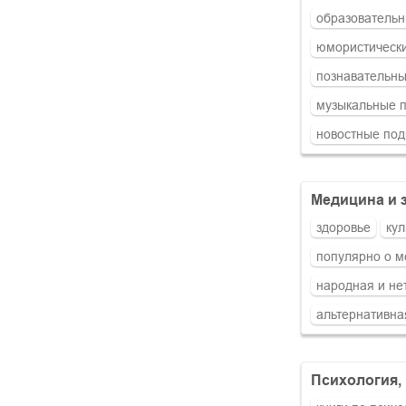
образовательн
юмористически
познавательны
музыкальные 
новостные под
медицина и
здоровье
ку
популярно о 
народная и н
альтернативна
психология