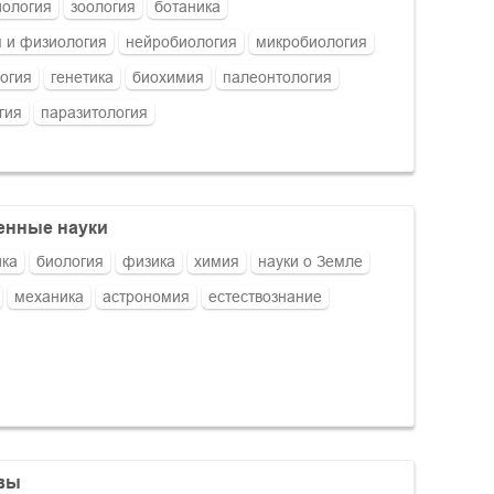
иология
зоология
ботаника
 и физиология
нейробиология
микробиология
огия
генетика
биохимия
палеонтология
гия
паразитология
венные науки
ика
биология
физика
химия
науки о Земле
механика
астрономия
естествознание
ивы