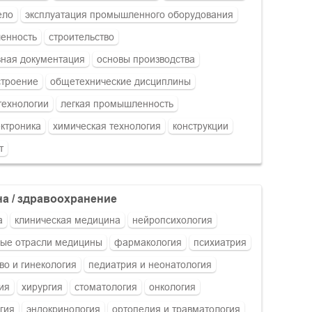
ело
эксплуатация промышленного оборудования
енность
строительство
ная документация
основы производства
строение
общетехнические дисциплины
технологии
легкая промышленность
ктроника
химическая технология
конструкции
т
на / здравоохранение
а
клиническая медицина
нейропсихология
ые отрасли медицины
фармакология
психиатрия
во и гинекология
педиатрия и неонатология
ия
хирургия
стоматология
онкология
гия
эндокринология
ортопедия и травматология