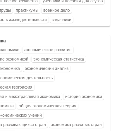
 и лесное хозяйство
учебники и пособия для ссузов
труды
практикумы
военное дело
ость жизнедеятельности
задачники
ика
 экономике
экономическое развитие
ие экономикой
экономическая статистика
экономика
экономический анализ
ономическая деятельность
еская география
ая и межотраслевая экономика
история экономики
ономика
общая экономическая теория
экономических учений
а развивающихся стран
экономика развитых стран