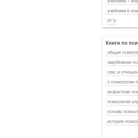
учебники 7 кла
учебники 6 кла
ЕГЭ
книги по пс
общая психол
зарубежная пс
секс и отноше
о психологии 
возрастная пс
психология уп
основы психол
история психо