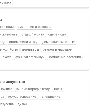
ономика
ча
увлечения
рукоделие и ремесла
и животные
отдых / туризм
сделай сам
ород
автомобили и ПДД
домашние животные
 хозяйство
интерьеры
ремонт в квартире
охота
фэншуй / фэн-шуй
комнатные растения
а и искусство
критика
кинематограф / театр
ноты
ура
искусствоведение
телевидение
искусства
дизайн