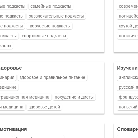
ые подкасты
семейные подкасты
современ
е подкасты
развлекательные подкасты
полицейс
е подкасты
творческие подкасты
крутой д
подкасты
спортивные подкасты
политиче
касты
 здоровье
изучен
линария
здоровое и правильное питание
английск
медицине
русский 
етрадиционная медицина
похудение и диеты
французс
я медицина
здоровье детей
польский
, мотивация
словар