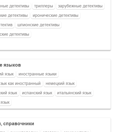
ные детективы
триллеры
зарубежные детективы
кие детективы
иронические детективы
етектив
шпионские детективы
ские детективы
ие языков
ий язык
иностранные языки
язык как иностранный
немецкий язык
кий язык
испанский язык
итальянский язык
 язык
и, справочники