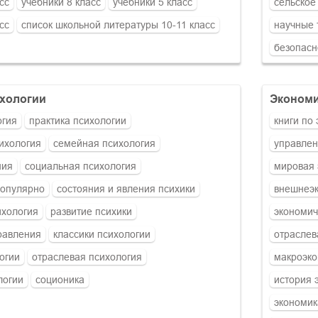
сс
учебники 8 класс
учебники 5 класс
сельское
сс
список школьной литературы 10-11 класс
научные 
безопасн
ихологии
эконом
огия
практика психологии
книги по
ихология
семейная психология
управлен
ния
социальная психология
мировая 
популярно
состояния и явления психики
внешнеэк
ихология
развитие психики
экономич
равления
классики психологии
отраслев
огии
отраслевая психология
макроэк
логии
соционика
история 
экономик