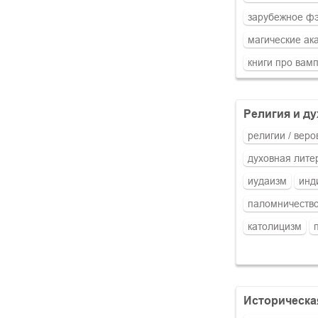
зарубежное фэ
магические ак
книги про вам
религия и д
религии / веро
духовная лите
иудаизм
инд
паломничеств
католицизм
историческ