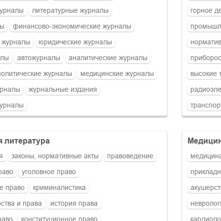
урналы
литературные журналы
горное д
лы
финансово-экономические журналы
промышл
 журналы
юридические журналы
норматив
алы
автожурналы
аналитические журналы
приборо
политические журналы
медицинские журналы
высокие 
урналы
журнальные издания
радиоэле
журналы
транспор
я литература
медици
я
законы, нормативные акты
правоведение
медицин
раво
уголовное право
прикладн
е право
криминалистика
акушерст
рства и права
история права
невролог
раво
конституционное право
кардиоло