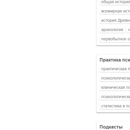
общая истори
всемирная ист
история Древн
археология
первобытное 
практика п
практическая 
психологическ
клиническая п
психологическ
статистика в п
подкасты