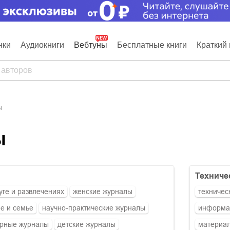
нки
Аудиокниги
Вебтуны
Бесплатные книги
Краткий 
ы
ы
техниче
уге и развлечениях
женские журналы
техничес
е и семье
научно-практические журналы
информат
ярные журналы
детские журналы
материа