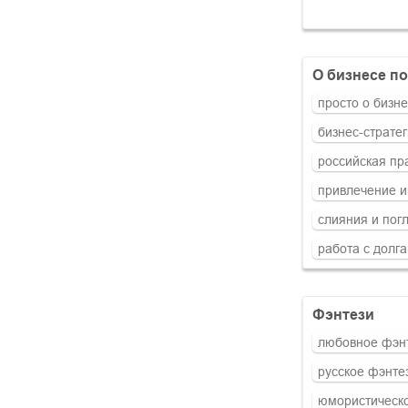
о бизнесе 
просто о бизн
бизнес-страте
российская пр
привлечение и
слияния и пог
работа с долг
фэнтези
любовное фэн
русское фэнте
юмористическ