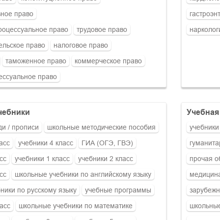
ное право
гастроэн
роцессуальное право
трудовое право
нарколог
ельское право
налоговое право
таможенное право
коммерческое право
ессуальное право
чебники
учебна
ди / прописи
школьные методические пособия
учебники
асс
учебники 4 класс
ГИА (ОГЭ, ГВЭ)
гуманита
сс
учебники 1 класс
учебники 2 класс
прочая о
сс
школьные учебники по английскому языку
медицина
ники по русскому языку
учебные программы
зарубежн
асс
школьные учебники по математике
школьные