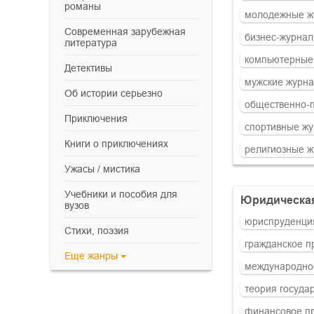
романы
молодежные ж
современная зарубежная
бизнес-журна
литература
компьютерные
детективы
мужские журн
об истории серьезно
общественно-
приключения
спортивные ж
книги о приключениях
религиозные 
ужасы / мистика
учебники и пособия для
юридическа
вузов
юриспруденци
cтихи, поэзия
гражданское п
Еще
жанры
международно
теория госуда
финансовое п