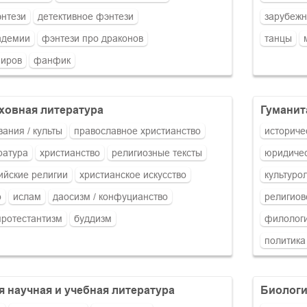
нтези
детективное фэнтези
зарубежн
адемии
фэнтези про драконов
танцы
пиров
фанфик
уховная литература
гумани
вания / культы
православное христианство
историче
ратура
христианство
религиозные тексты
юридичес
ийские религии
христианское искусство
культуро
о
ислам
даосизм / конфуцианство
религиов
протестантизм
буддизм
филолог
политика
ая научная и учебная литература
биолог