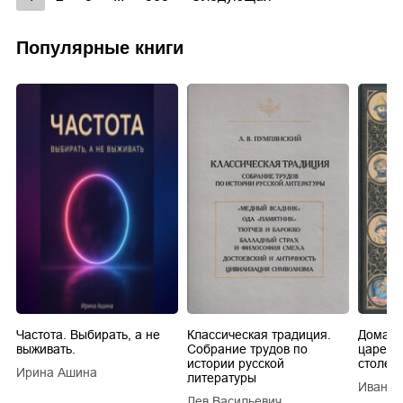
Популярные книги
Частота. Выбирать, а не
Классическая традиция.
Домашн
выживать.
Собрание трудов по
царей в
истории русской
столети
Ирина Ашина
литературы
Иван Е
Лев Васильевич