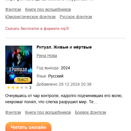
фэнтези
книги про волшебников
юмористическое фэнтези
русское фэнтези
Скачать бесплатно в формате mp3!
Ритуал. Живые и мёртвые
Рина Нова
Год выхода:
2024
Язык:
Русский
ТЕКСТ
Добавлено
29.12.2024 20:38
3
Очнувшись от чар контроля, надолго подчинивших его волю,
некромаг понял, что слегка разрушил мир. Те…
фэнтези
книги про волшебников
боевое фэнтези
Читать онлайн