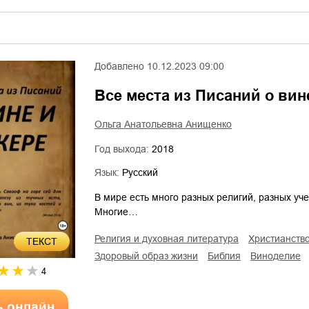
Добавлено
10.12.2023 09:00
Все места из Писаний о вин
Ольга Анатольевна Анищенко
Год выхода:
2018
Язык:
Русский
В мире есть много разных религий, разных уч
Многие…
религия и духовная литература
христианств
ТЕКСТ
здоровый образ жизни
Библия
виноделие
4
ь онлайн