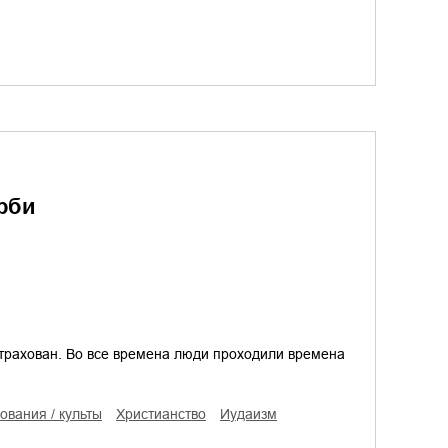
орби
астрахован. Во все времена люди проходили времена
рования / культы
христианство
иудаизм