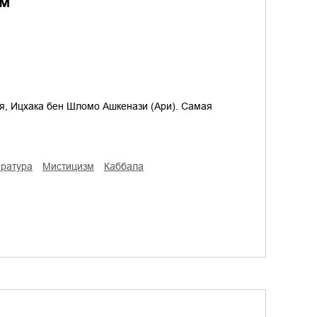
им
рия, Ицхака бен Шломо Ашкенази (Ари). Самая
ература
мистицизм
Каббала