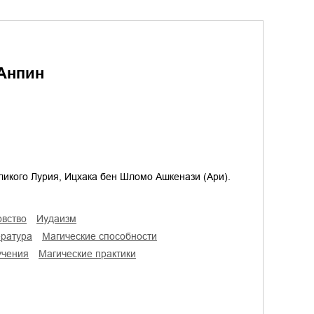
 Анпин
еликого Лурия, Ицхака бен Шломо Ашкенази (Ари).
овство
иудаизм
ература
магические способности
учения
магические практики