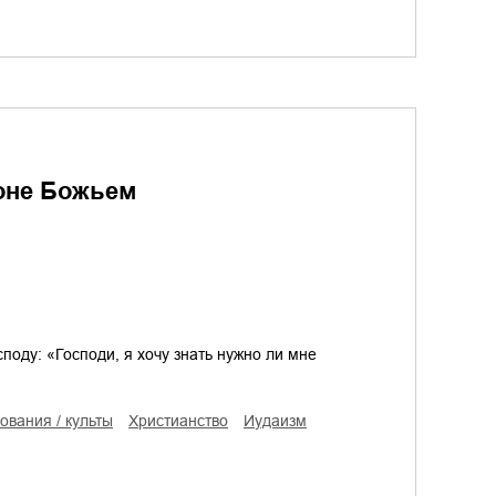
коне Божьем
осподу: «Господи, я хочу знать нужно ли мне
рования / культы
христианство
иудаизм