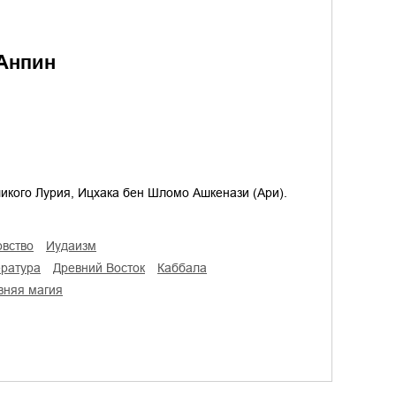
 Анпин
ликого Лурия, Ицхака бен Шломо Ашкенази (Ари).
овство
иудаизм
ература
Древний Восток
Каббала
евняя магия