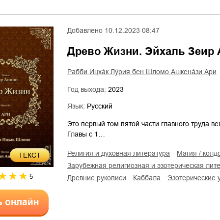
Добавлено
10.12.2023 08:47
Древо Жизни. Эйхаль Зеир
Рабби Ицха́к Лу́рия бен Шломо Ашкена́зи Ари
Год выхода:
2023
Язык:
Русский
Это первый том пятой части главного труда в
Главы с 1…
религия и духовная литература
магия / колд
ТЕКСТ
зарубежная религиозная и эзотерическая лит
5
древние рукописи
Каббала
эзотерические 
ь онлайн