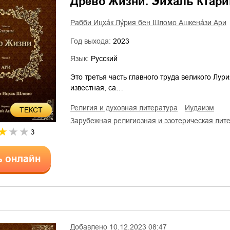
Древо Жизни. Эйхаль Ктар
Рабби Ицха́к Лу́рия бен Шломо Ашкена́зи Ари
Год выхода:
2023
Язык:
Русский
Это третья часть главного труда великого Лу
известная, са…
религия и духовная литература
иудаизм
ТЕКСТ
зарубежная религиозная и эзотерическая лит
3
ь онлайн
Добавлено
10.12.2023 08:47