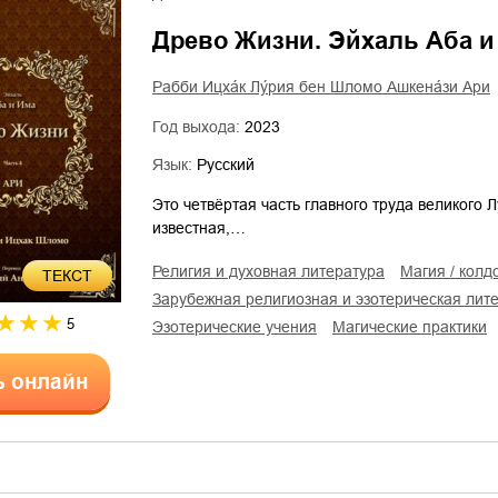
Древо Жизни. Эйхаль Аба и
Рабби Ицха́к Лу́рия бен Шломо Ашкена́зи Ари
Год выхода:
2023
Язык:
Русский
Это четвёртая часть главного труда великого
известная,…
религия и духовная литература
магия / колд
ТЕКСТ
зарубежная религиозная и эзотерическая лит
5
эзотерические учения
магические практики
ь онлайн