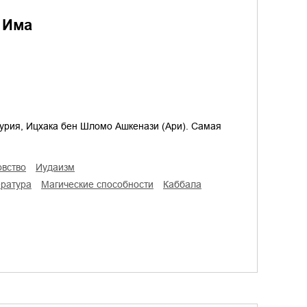
 Има
 Лурия, Ицхака бен Шломо Ашкенази (Ари). Самая
овство
иудаизм
ература
магические способности
Каббала