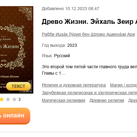
Добавлено
10.12.2023 08:47
Древо Жизни. Эйхаль Зеир
Рабби Ицха́к Лу́рия бен Шломо Ашкена́зи Ари
Год выхода:
2023
Язык:
Русский
Это второй том пятой части главного труда ве
Главы с 1…
религия и духовная литература
магия / колд
ТЕКСТ
зарубежная религиозная и эзотерическая лит
3
магическая реликвия
древние религии
др
ь онлайн