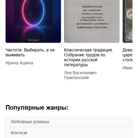
Частота. Выбирать, а не
Классическая традиция.
Домашн
выживать.
Собрание трудов по
царей в
истории русской
столети
Ирина Ашина
литературы
Иван Е
Лев Васильевич
Пумпянский
Популярные жанры:
любовные романы
фэнтези