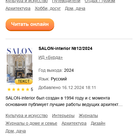
культура и искусство
путеводители
отдых / туризм
архитектура
хобби, досуг
дом, дача
Читать онлайн
SALON-interior №12/2024
ИД «Бурда»
Год выхода:
2024
Язык:
Русский
ТЕКСТ
Добавлено
16.12.2024 18:11
5
SALON-interior был создан в 1994 году и с момента
основания публикует лучшие работы ведущих архитект…
культура и искусство
интерьеры
журналы
журналы о доме и семье
архитектура
дизайн
дом, дача