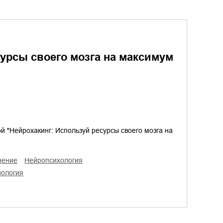
сурсы своего мозга на максимум
ой "Нейрохакинг: Используй ресурсы своего мозга на
нение
нейропсихология
иология