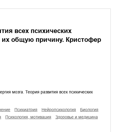
ития всех психических
 их общую причину. Кристофер
ргия мозга. Теория развития всех психических
нение
психиатрия
нейропсихология
биология
я
психология, мотивация
здоровье и медицина