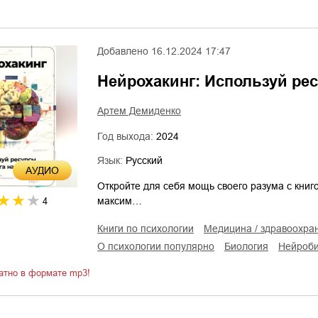
Добавлено
16.12.2024 17:47
Нейрохакинг: Используй ре
Артем Демиденко
Год выхода:
2024
Язык:
Русский
AУДИО
Откройте для себя мощь своего разума с книг
максим…
4
книги по психологии
медицина / здравоохра
о психологии популярно
биология
нейроб
атно в формате mp3!