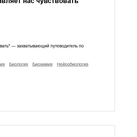
авляет нас чувствовать
овать" — захватывающий путеводитель по
гия
биология
биохимия
нейробиология