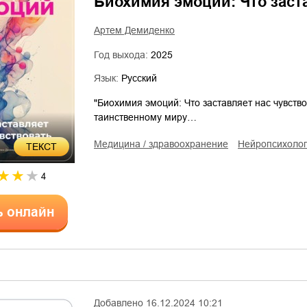
Биохимия эмоций: Что заст
Артем Демиденко
Год выхода:
2025
Язык:
Русский
"Биохимия эмоций: Что заставляет нас чувств
таинственному миру…
медицина / здравоохранение
нейропсихоло
ТЕКСТ
4
ь онлайн
Добавлено
16.12.2024 10:21