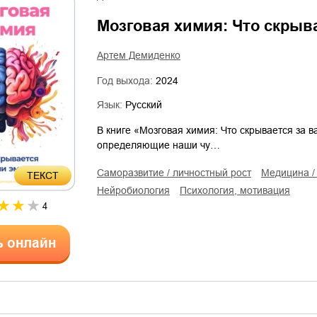
Мозговая химия: Что скрыв
Артем Демиденко
Год выхода:
2024
Язык:
Русский
В книге «Мозговая химия: Что скрывается за
определяющие наши чу…
саморазвитие / личностный рост
медицина 
ТЕКСТ
нейробиология
психология, мотивация
4
ь онлайн