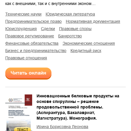
как с внешними, так и с внутренними эконом…
технические науки
юридическая литература
предпринимательское право
нормативная документация
юриспруденция
сделки
правовые споры
правовое регулирование
банкротство
финансовые обязательства
экономические отношения
бизнес и предпринимательство
кредитный риск
правовые отношения
Читать онлайн
Инновационные белковые продукты на
основе спирулины – решение
продовольственной проблемы.
(Аспирантура, Бакалавриат,
Магистратура). Монография.
Ирина Борисовна Леонова
ТЕКСТ