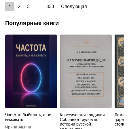
1
2
3
...
833
Следующая
Популярные книги
Частота. Выбирать, а не
Классическая традиция.
Домашн
выживать.
Собрание трудов по
царей в
истории русской
столети
Ирина Ашина
литературы