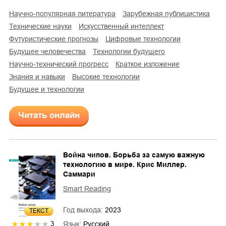
научно-популярная литература
зарубежная публицистика
технические науки
искусственный интеллект
футуристические прогнозы
цифровые технологии
будущее человечества
технологии будущего
научно-технический прогресс
краткое изложение
знания и навыки
высокие технологии
будущее и технологии
Читать онлайн
Война чипов. Борьба за самую важную
технологию в мире. Крис Миллер.
Саммари
Smart Reading
Год выхода:
2023
ТЕКСТ
Язык:
Русский
3