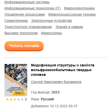
информационные системы
информационные технологии (IT)
микроэлектроника
управление процессами
микропроцессорная техника
схемотехника
электронные устройства
транспортное планирование
знания и навыки
высокие технологии
микросхемы
Читать онлайн
Модификация структуры и свойств
вольфрамокобальтовых твердых
сплавов
Сергей Николаевич Балакиров
Год выхода:
2023
ТЕКСТ
Язык:
Русский
3
Добавлено
10.12.2023 09:37