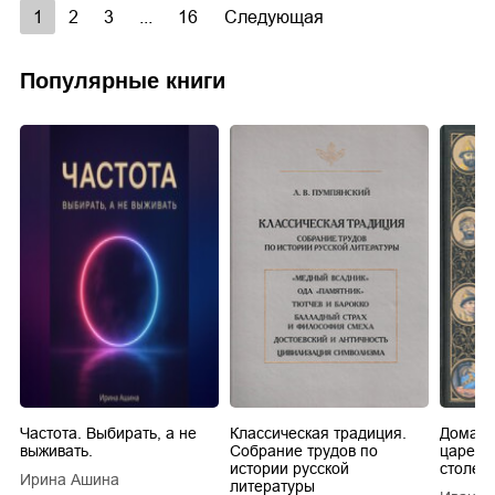
1
2
3
...
16
Следующая
Популярные книги
Частота. Выбирать, а не
Классическая традиция.
Домашн
выживать.
Собрание трудов по
царей в
истории русской
столети
Ирина Ашина
литературы