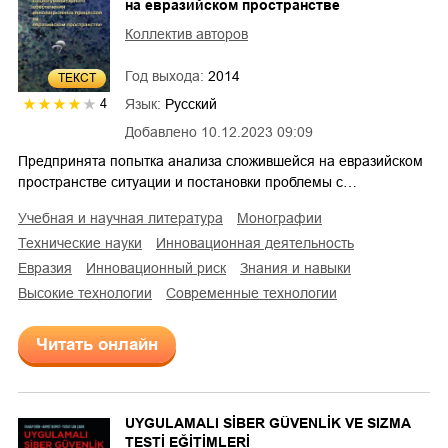
на евразийском пространстве
Коллектив авторов
Год выхода:
2014
ТЕКСТ
Язык:
Русский
4
Добавлено
10.12.2023 09:09
Предпринята попытка анализа сложившейся на евразийском
пространстве ситуации и постановки проблемы с…
учебная и научная литература
монографии
технические науки
инновационная деятельность
Евразия
инновационный риск
знания и навыки
высокие технологии
современные технологии
Читать онлайн
UYGULAMALI SİBER GÜVENLİK VE SIZMA
TESTİ EĞİTİMLERİ