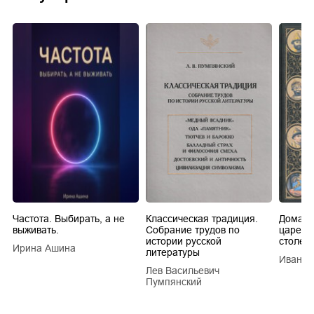
Частота. Выбирать, а не
Классическая традиция.
Домашн
выживать.
Собрание трудов по
царей в
истории русской
столети
Ирина Ашина
литературы
Иван Е
Лев Васильевич
Пумпянский