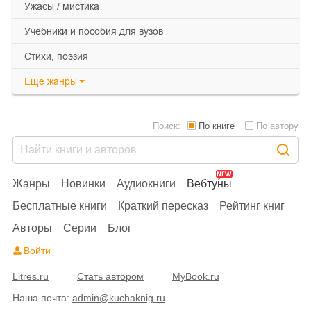
ужасы / мистика
учебники и пособия для вузов
cтихи, поэзия
Еще
жанры
Поиск:
По книге
По автору
Жанры
Новинки
Аудиокниги
Вебтуны
Бесплатные книги
Краткий пересказ
Рейтинг книг
Авторы
Серии
Блог
Войти
Litres.ru
Стать автором
MyBook.ru
Наша почта:
admin@kuchaknig.ru