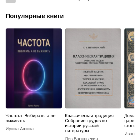
Популярные книги
Частота. Выбирать, а не
Классическая традиция.
Домашн
выживать.
Собрание трудов по
царей в
истории русской
столети
Ирина Ашина
литературы
Иван Е
Лев Васильевич