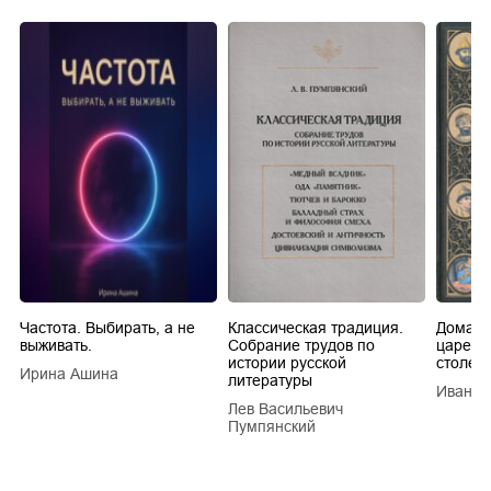
Частота. Выбирать, а не
Классическая традиция.
Домашн
выживать.
Собрание трудов по
царей в
истории русской
столети
Ирина Ашина
литературы
Иван Е
Лев Васильевич
Пумпянский