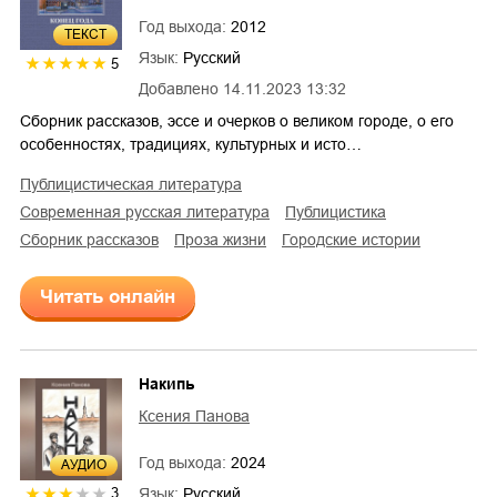
Год выхода:
2012
ТЕКСТ
Язык:
Русский
5
Добавлено
14.11.2023 13:32
Сборник рассказов, эссе и очерков о великом городе, о его
особенностях, традициях, культурных и исто…
публицистическая литература
современная русская литература
публицистика
сборник рассказов
проза жизни
городские истории
Читать онлайн
Накипь
Ксения Панова
Год выхода:
2024
AУДИО
Язык:
Русский
3