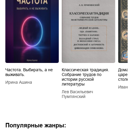
Частота. Выбирать, а не
Классическая традиция.
Домашн
выживать.
Собрание трудов по
царей в
истории русской
столети
Ирина Ашина
литературы
Иван Е
Лев Васильевич
Пумпянский
Популярные жанры: