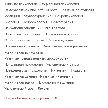
книги по психологии
социальная психология
саморазвитие / личностный рост
практика психологии
медицина / здравоохранение
нейропсихология
биология
нейробиология
психотерапия
психология отношений
игры разума
позитивное мышление
психология личности
особенности интеллекта
разум и чувства
психология в бизнесе
интеллектуальное развитие
когнитивная психология
развитие познавательных способностей
популярная психология
человеческий разум
поведенческая психология
интеллект
подкасты
развитие мышления
развитие интеллекта
когнитивная наука
психология мышления
человеческий мозг
лекции
Скачать бесплатно в формате mp3!