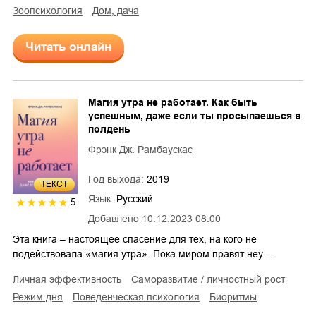
зоопсихология
дом, дача
Читать онлайн
Магия утра не работает. Как быть
успешным, даже если ты просыпаешься в
полдень
Фрэнк Дж. Рамбаускас
Год выхода:
2019
ТЕКСТ
Язык:
Русский
5
Добавлено
10.12.2023 08:00
Эта книга – настоящее спасение для тех, на кого не
подействовала «магия утра». Пока миром правят неу…
личная эффективность
саморазвитие / личностный рост
режим дня
поведенческая психология
биоритмы