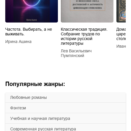
Частота. Выбирать, а не
Классическая традиция.
Домашн
выживать.
Собрание трудов по
царей в
истории русской
столети
Ирина Ашина
литературы
Иван Е
Лев Васильевич
Пумпянский
Популярные жанры:
любовные романы
фэнтези
учебная и научная литература
современная русская литература