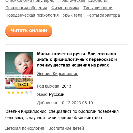
о психологии популярно
практическая психология
психология общения
физиогномика
типы личности
поведенческая психология
язык тела
черты характера
Читать онлайн
Малыш хочет на ручки. Все, что надо
знать о физиологичных переносках и
преимуществах ношения на руках
Эвелин Киркилионис
ТЕКСТ
Год выхода:
2013
4
Язык:
Русский
Добавлено
10.12.2023 08:10
Эвелин Киркилионис, специалист по биологии поведения
человека, с научной точки зрения объясняет, поч…
детская психология
воспитание детей