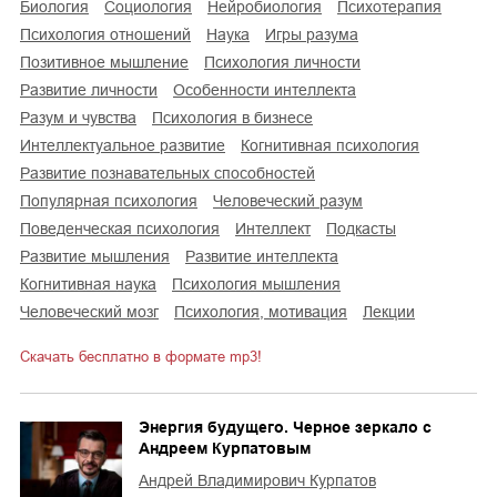
биология
социология
нейробиология
психотерапия
психология отношений
наука
игры разума
позитивное мышление
психология личности
развитие личности
особенности интеллекта
разум и чувства
психология в бизнесе
интеллектуальное развитие
когнитивная психология
развитие познавательных способностей
популярная психология
человеческий разум
поведенческая психология
интеллект
подкасты
развитие мышления
развитие интеллекта
когнитивная наука
психология мышления
человеческий мозг
психология, мотивация
лекции
Скачать бесплатно в формате mp3!
Энергия будущего. Черное зеркало с
Андреем Курпатовым
Андрей Владимирович Курпатов