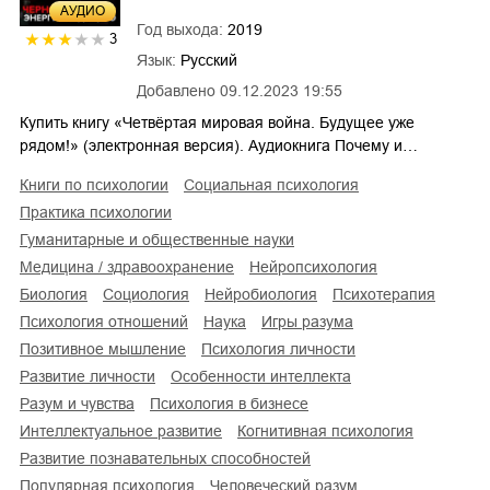
AУДИО
Год выхода:
2019
3
Язык:
Русский
Добавлено
09.12.2023 19:55
Купить книгу «Четвёртая мировая война. Будущее уже
рядом!» (электронная версия). Аудиокнига Почему и…
книги по психологии
социальная психология
практика психологии
гуманитарные и общественные науки
медицина / здравоохранение
нейропсихология
биология
социология
нейробиология
психотерапия
психология отношений
наука
игры разума
позитивное мышление
психология личности
развитие личности
особенности интеллекта
разум и чувства
психология в бизнесе
интеллектуальное развитие
когнитивная психология
развитие познавательных способностей
популярная психология
человеческий разум