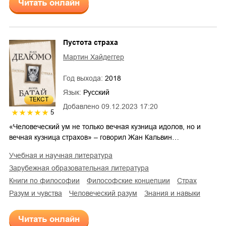
Читать онлайн
Пустота страха
Мартин Хайдеггер
Год выхода:
2018
Язык:
Русский
ТЕКСТ
Добавлено
09.12.2023 17:20
5
«Человеческий ум не только вечная кузница идолов, но и
вечная кузница страхов» – говорил Жан Кальвин…
учебная и научная литература
зарубежная образовательная литература
книги по философии
философские концепции
страх
разум и чувства
человеческий разум
знания и навыки
Читать онлайн