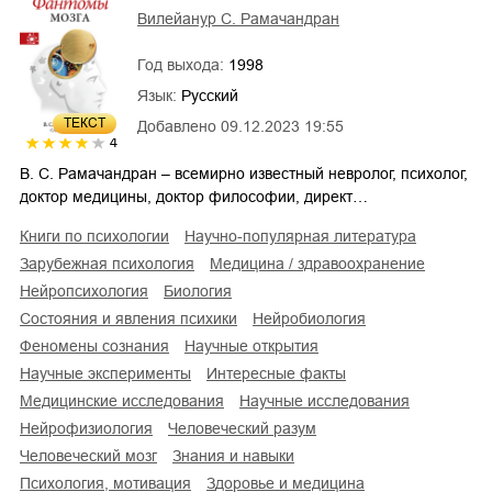
Вилейанур С. Рамачандран
Год выхода:
1998
Язык:
Русский
ТЕКСТ
Добавлено
09.12.2023 19:55
4
В. С. Рамачандран – всемирно известный невролог, психолог,
доктор медицины, доктор философии, директ…
книги по психологии
научно-популярная литература
зарубежная психология
медицина / здравоохранение
нейропсихология
биология
состояния и явления психики
нейробиология
феномены сознания
научные открытия
научные эксперименты
интересные факты
медицинские исследования
научные исследования
нейрофизиология
человеческий разум
человеческий мозг
знания и навыки
психология, мотивация
здоровье и медицина