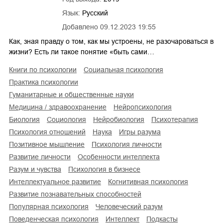
Язык:
Русский
Добавлено
09.12.2023 19:55
Как, зная правду о том, как мы устроены, не разочароваться в
жизни? Есть ли такое понятие «быть сами…
книги по психологии
социальная психология
практика психологии
гуманитарные и общественные науки
медицина / здравоохранение
нейропсихология
биология
социология
нейробиология
психотерапия
психология отношений
наука
игры разума
позитивное мышление
психология личности
развитие личности
особенности интеллекта
разум и чувства
психология в бизнесе
интеллектуальное развитие
когнитивная психология
развитие познавательных способностей
популярная психология
человеческий разум
поведенческая психология
интеллект
подкасты