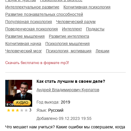
интеллектуальное развитие
когнитивная психология
развитие познавательных способностей
популярная психология
человеческий разум
поведенческая психология
интеллект
подкасты
развитие мышления
развитие интеллекта
когнитивная наука
психология мышления
человеческий мозг
психология, мотивация
лекции
Скачать бесплатно в формате mp3!
Как стать лучшим в своем деле?
Андрей Владимирович Курпатов
Год выхода:
2019
AУДИО
Язык:
Русский
3
Добавлено
09.12.2023 19:55
Что мешает нам учиться? Какие ошибки мы совершаем, когда