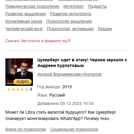
поведенческая психология
интеллект
подкасты
развитие мышления
развитие интеллекта
когнитивная наука
психология мышления
человеческий мозг
психология, мотивация
лекции
Скачать бесплатно в формате mp3!
Цукерберг идет в атаку! Черное зеркало с
Андреем Курпатовым
Андрей Владимирович Курпатов
AУДИО
Год выхода:
2019
4
Язык:
Русский
Добавлено
09.12.2023 19:55
Может ли Libra стать валютой будущего? Как Цукерберг
планирует монетизировать Whats'App? Почему техн…
книги по психологии
социальная психология