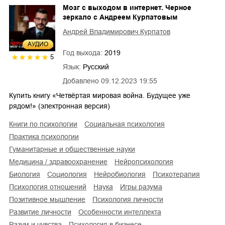
Мозг с выходом в интернет. Черное
зеркало с Андреем Курпатовым
Андрей Владимирович Курпатов
AУДИО
Год выхода:
2019
5
Язык:
Русский
Добавлено
09.12.2023 19:55
Купить книгу «Четвёртая мировая война. Будущее уже
рядом!» (электронная версия)
книги по психологии
социальная психология
практика психологии
гуманитарные и общественные науки
медицина / здравоохранение
нейропсихология
биология
социология
нейробиология
психотерапия
психология отношений
наука
игры разума
позитивное мышление
психология личности
развитие личности
особенности интеллекта
разум и чувства
психология в бизнесе