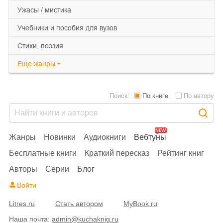
ужасы / мистика
учебники и пособия для вузов
cтихи, поэзия
Еще
жанры
Поиск:
По книге
По автору
Жанры
Новинки
Аудиокниги
Вебтуны
Бесплатные книги
Краткий пересказ
Рейтинг книг
Авторы
Серии
Блог
Войти
Litres.ru
Стать автором
MyBook.ru
Наша почта:
admin@kuchaknig.ru