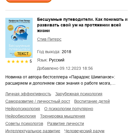
Бесшумные путеводители. Как понимать и
развивать свой ум на протяжении всей
жизни
Стив Питерс
Год выхода:
2018
ТЕКСТ
Язык:
Русский
5
Добавлено
09.12.2023 18:56
Новинка от автора бестселлера «Парадокс Шимпанзе»:
расширяем и дополняем свои знания о работе мозга,…
личная эффективность
зарубежная психология
саморазвитие / личностный рост
воспитание детей
нейропсихология
о психологии популярно
нейробиология
тренировка мышления
советы психологов
развитие личности
интеллектуальное развитие
человеческий разум