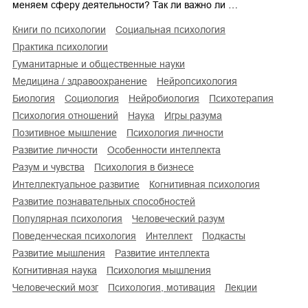
меняем сферу деятельности? Так ли важно ли …
книги по психологии
социальная психология
практика психологии
гуманитарные и общественные науки
медицина / здравоохранение
нейропсихология
биология
социология
нейробиология
психотерапия
психология отношений
наука
игры разума
позитивное мышление
психология личности
развитие личности
особенности интеллекта
разум и чувства
психология в бизнесе
интеллектуальное развитие
когнитивная психология
развитие познавательных способностей
популярная психология
человеческий разум
поведенческая психология
интеллект
подкасты
развитие мышления
развитие интеллекта
когнитивная наука
психология мышления
человеческий мозг
психология, мотивация
лекции