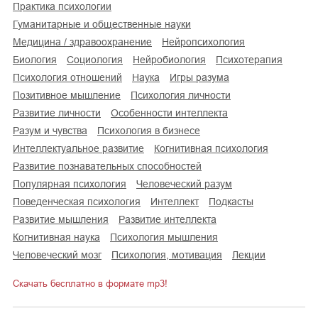
практика психологии
гуманитарные и общественные науки
медицина / здравоохранение
нейропсихология
биология
социология
нейробиология
психотерапия
психология отношений
наука
игры разума
позитивное мышление
психология личности
развитие личности
особенности интеллекта
разум и чувства
психология в бизнесе
интеллектуальное развитие
когнитивная психология
развитие познавательных способностей
популярная психология
человеческий разум
поведенческая психология
интеллект
подкасты
развитие мышления
развитие интеллекта
когнитивная наука
психология мышления
человеческий мозг
психология, мотивация
лекции
Скачать бесплатно в формате mp3!