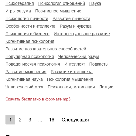
психотерапия
психология отношений
наука
игры разума
позитивное мышление
психология личности
развитие личности
особенности интеллекта
разум и чувства
психология в бизнесе
интеллектуальное развитие
когнитивная психология
развитие познавательных способностей
популярная психология
человеческий разум
поведенческая психология
интеллект
подкасты
развитие мышления
развитие интеллекта
когнитивная наука
психология мышления
человеческий мозг
психология, мотивация
лекции
Скачать бесплатно в формате mp3!
1
2
3
...
16
Следующая