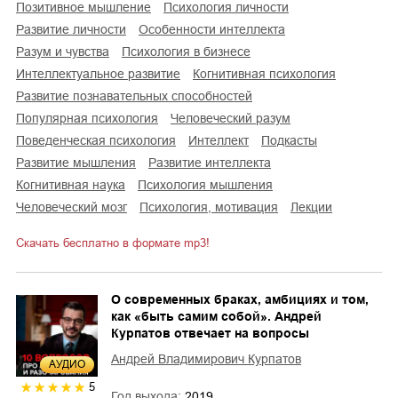
позитивное мышление
психология личности
развитие личности
особенности интеллекта
разум и чувства
психология в бизнесе
интеллектуальное развитие
когнитивная психология
развитие познавательных способностей
популярная психология
человеческий разум
поведенческая психология
интеллект
подкасты
развитие мышления
развитие интеллекта
когнитивная наука
психология мышления
человеческий мозг
психология, мотивация
лекции
Скачать бесплатно в формате mp3!
О современных браках, амбициях и том,
как «быть самим собой». Андрей
Курпатов отвечает на вопросы
Андрей Владимирович Курпатов
AУДИО
5
Год выхода:
2019