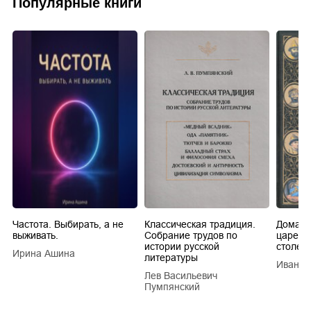
Популярные книги
Частота. Выбирать, а не
Классическая традиция.
Домашн
выживать.
Собрание трудов по
царей в
истории русской
столети
Ирина Ашина
литературы
Иван Е
Лев Васильевич
Пумпянский