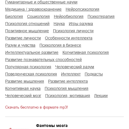
гуманитарные и общественные науки
медицина / здравоохранение
нейропсихология
биология
социология
нейробиология
психотерапия
психология отношений
наука
игры разума
позитивное мышление
психология личности
развитие личности
особенности интеллекта
разум и чувства
психология в бизнесе
интеллектуальное развитие
когнитивная психология
развитие познавательных способностей
популярная психология
человеческий разум
поведенческая психология
интеллект
подкасты
развитие мышления
развитие интеллекта
когнитивная наука
психология мышления
человеческий мозг
психология, мотивация
лекции
Скачать бесплатно в формате mp3!
Фантомы мозга