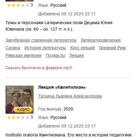
Язык:
Русский
3
Добавлено
09.12.2023 23:17
Темы и персонажи сатирических поэм Децима Юния
Ювенала (ок. 60 – ок. 127 гг. н.э.).
зарубежная старинная литература
литературоведение
сатира
история литературы
курс лекций
Древний Рим
Римская империя
подкасты
лекции
Скачать бесплатно в формате mp3!
Лекция «Квинтилиан»
Татьяна Львовна Александрова
Год выхода:
2020
AУДИО
Язык:
Русский
3
Добавлено
09.12.2023 23:17
Institutio oratoria Квинтилиана. Его место в истории педагогики