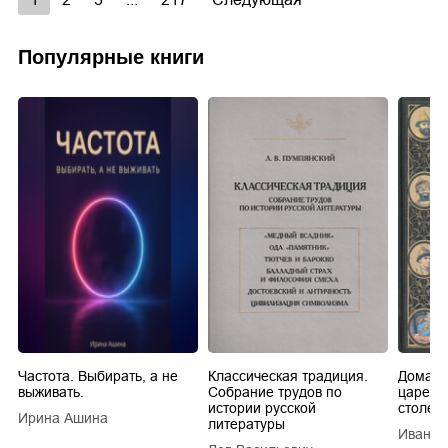
Популярные книги
Частота. Выбирать, а не
Классическая традиция.
Домашн
выживать.
Собрание трудов по
царей в
истории русской
столети
Ирина Ашина
литературы
Иван Е