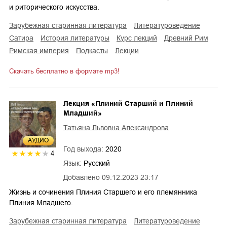
и риторического искусства.
зарубежная старинная литература
литературоведение
сатира
история литературы
курс лекций
Древний Рим
Римская империя
подкасты
лекции
Скачать бесплатно в формате mp3!
Лекция «Плиний Старший и Плиний
Младший»
Татьяна Львовна Александрова
AУДИО
Год выхода:
2020
4
Язык:
Русский
Добавлено
09.12.2023 23:17
Жизнь и сочинения Плиния Старшего и его племянника
Плиния Младшего.
зарубежная старинная литература
литературоведение