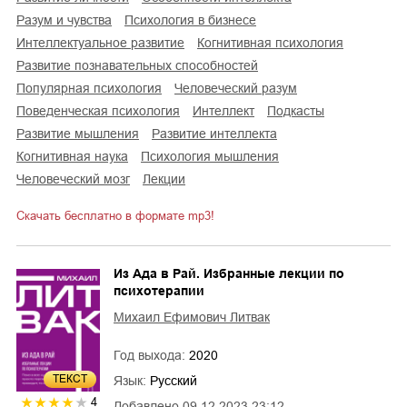
разум и чувства
психология в бизнесе
интеллектуальное развитие
когнитивная психология
развитие познавательных способностей
популярная психология
человеческий разум
поведенческая психология
интеллект
подкасты
развитие мышления
развитие интеллекта
когнитивная наука
психология мышления
человеческий мозг
лекции
Скачать бесплатно в формате mp3!
Из Ада в Рай. Избранные лекции по
психотерапии
Михаил Ефимович Литвак
Год выхода:
2020
ТЕКСТ
Язык:
Русский
4
Добавлено
09.12.2023 23:12