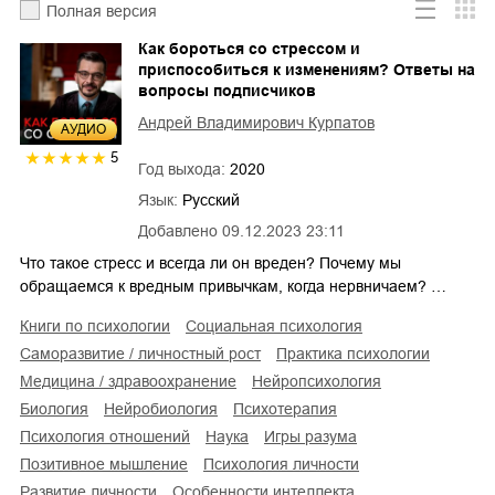
Полная версия
Как бороться со стрессом и
приспособиться к изменениям? Ответы на
вопросы подписчиков
Андрей Владимирович Курпатов
AУДИО
5
Год выхода:
2020
Язык:
Русский
Добавлено
09.12.2023 23:11
Что такое стресс и всегда ли он вреден? Почему мы
обращаемся к вредным привычкам, когда нервничаем? …
книги по психологии
социальная психология
саморазвитие / личностный рост
практика психологии
медицина / здравоохранение
нейропсихология
биология
нейробиология
психотерапия
психология отношений
наука
игры разума
позитивное мышление
психология личности
развитие личности
особенности интеллекта