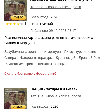
Татьяна Львовна Александрова
Год выхода:
2020
AУДИО
Язык:
Русский
4
Добавлено
09.12.2023 23:17
Реалистичная картина жизни римлян в стихотворениях
Стация и Марциала.
зарубежная старинная литература
литературоведение
сатира
история литературы
курс лекций
Древний Рим
Римская империя
подкасты
лекции
Скачать бесплатно в формате mp3!
Лекция «Сатиры Ювенала»
Татьяна Львовна Александрова
Год выхода:
2020
AУДИО