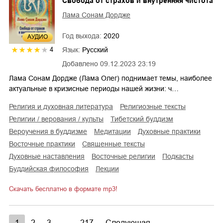
Свобода от страхов и внутренняя чистота
Лама Сонам Дордже
Год выхода:
2020
AУДИО
Язык:
Русский
4
Добавлено
09.12.2023 23:19
Лама Сонам Дордже (Лама Олег) поднимает темы, наиболее
актуальные в кризисные периоды нашей жизни: ч…
религия и духовная литература
религиозные тексты
религии / верования / культы
тибетский буддизм
вероучения в буддизме
медитации
духовные практики
восточные практики
священные тексты
духовные наставления
восточные религии
подкасты
буддийская философия
лекции
Скачать бесплатно в формате mp3!
1
2
3
...
217
Следующая