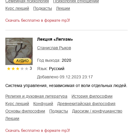
семейная психология
психология отношений
курс лекций
подкасты
лекции
Скачать бесплатно в формате mp3!
Лекция «Легизм»
Станислав Рыков
Год выхода:
2020
AУДИО
Язык:
Русский
3
Добавлено
09.12.2023 23:17
Система управления, независимая от воли отдельных людей.
религия и духовная литература
история философии
курс лекций
Конфуций
древнекитайская философия
основы философии
подкасты
даосизм / конфуцианство
лекции
Скачать бесплатно в формате mp3!