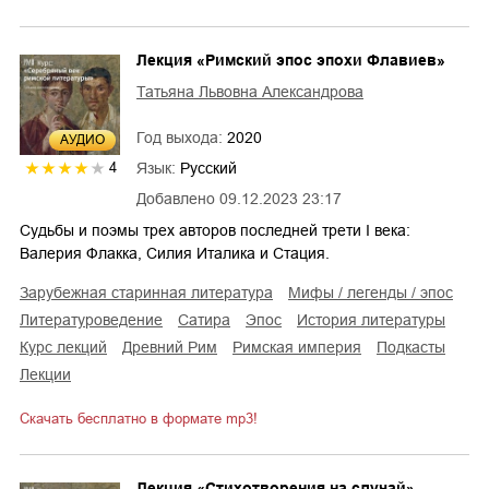
Лекция «Римский эпос эпохи Флавиев»
Татьяна Львовна Александрова
Год выхода:
2020
AУДИО
Язык:
Русский
4
Добавлено
09.12.2023 23:17
Судьбы и поэмы трех авторов последней трети I века:
Валерия Флакка, Силия Италика и Стация.
зарубежная старинная литература
мифы / легенды / эпос
литературоведение
сатира
эпос
история литературы
курс лекций
Древний Рим
Римская империя
подкасты
лекции
Скачать бесплатно в формате mp3!
Лекция «Стихотворения на случай»