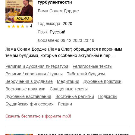
турбулентности
Лама Сонам Дордже
AУДИО
Год выхода:
2020
4
Язык:
Русский
Добавлено
09.12.2023 23:19
Лама Сонам Дордже (Лама Олег) обращается к коренным
темам буддизма, которые особенно актуальны в пер…
религия и духовная литература
религиозные тексты
религии / верования / культы
тибетский буддизм
вероучения в буддизме
медитации
духовные практики
восточные практики
священные тексты
духовные наставления
восточные религии
подкасты
буддийская философия
лекции
Скачать бесплатно в формате mp3!