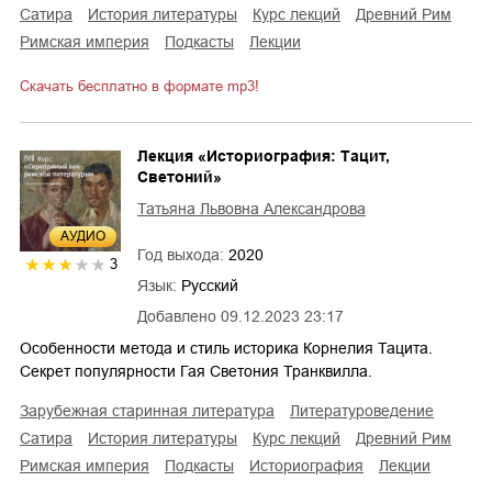
сатира
история литературы
курс лекций
Древний Рим
Римская империя
подкасты
лекции
Скачать бесплатно в формате mp3!
Лекция «Историография: Тацит,
Светоний»
Татьяна Львовна Александрова
AУДИО
Год выхода:
2020
3
Язык:
Русский
Добавлено
09.12.2023 23:17
Особенности метода и стиль историка Корнелия Тацита.
Секрет популярности Гая Светония Транквилла.
зарубежная старинная литература
литературоведение
сатира
история литературы
курс лекций
Древний Рим
Римская империя
подкасты
историография
лекции