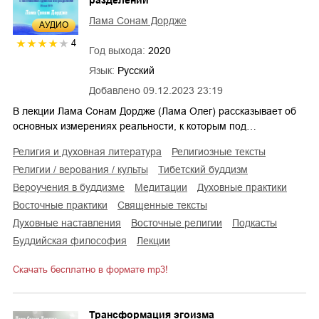
Лама Сонам Дордже
AУДИО
4
Год выхода:
2020
Язык:
Русский
Добавлено
09.12.2023 23:19
В лекции Лама Сонам Дордже (Лама Олег) рассказывает об
основных измерениях реальности, к которым под…
религия и духовная литература
религиозные тексты
религии / верования / культы
тибетский буддизм
вероучения в буддизме
медитации
духовные практики
восточные практики
священные тексты
духовные наставления
восточные религии
подкасты
буддийская философия
лекции
Скачать бесплатно в формате mp3!
Трансформация эгоизма