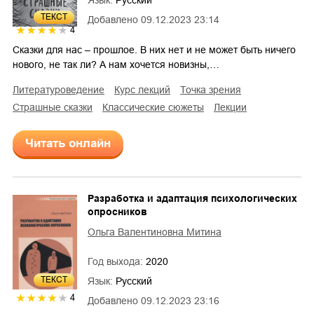
ТЕКСТ
Добавлено
09.12.2023 23:14
4
Сказки для нас – прошлое. В них нет и не может быть ничего
нового, не так ли? А нам хочется новизны,…
литературоведение
курс лекций
точка зрения
страшные сказки
классические сюжеты
лекции
Читать онлайн
Разработка и адаптация психологических
опросников
Ольга Валентиновна Митина
Год выхода:
2020
ТЕКСТ
Язык:
Русский
4
Добавлено
09.12.2023 23:16