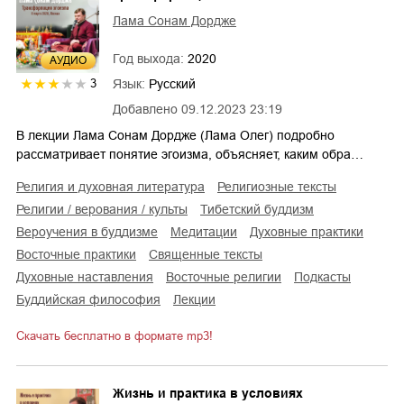
Лама Сонам Дордже
Год выхода:
2020
AУДИО
Язык:
Русский
3
Добавлено
09.12.2023 23:19
В лекции Лама Сонам Дордже (Лама Олег) подробно
рассматривает понятие эгоизма, объясняет, каким обра…
религия и духовная литература
религиозные тексты
религии / верования / культы
тибетский буддизм
вероучения в буддизме
медитации
духовные практики
восточные практики
священные тексты
духовные наставления
восточные религии
подкасты
буддийская философия
лекции
Скачать бесплатно в формате mp3!
Жизнь и практика в условиях