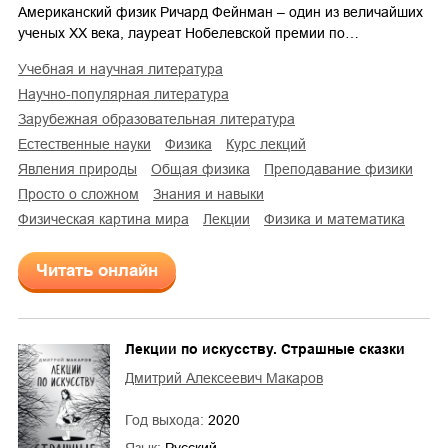
Американский физик Ричард Фейнман – один из величайших
ученых ХХ века, лауреат Нобелевской премии по…
учебная и научная литература
научно-популярная литература
зарубежная образовательная литература
естественные науки
физика
курс лекций
явления природы
общая физика
преподавание физики
просто о сложном
знания и навыки
физическая картина мира
лекции
физика и математика
Читать онлайн
Лекции по искусству. Страшные сказки
Дмитрий Алексеевич Макаров
Год выхода:
2020
Язык:
Русский