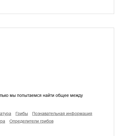
 только мы попытаемся найти общее между
ратура
грибы
познавательная информация
ура
определители грибов