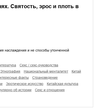
х. Святость, эрос и плоть в
ния наслаждения и не способы утонченной
литература
секс / секс-руководства
этнография
национальный менталитет
Китай
интересные факты
страноведение
ии
эротическое искусство
китайская культура
опулярно об истории
секс и отношения