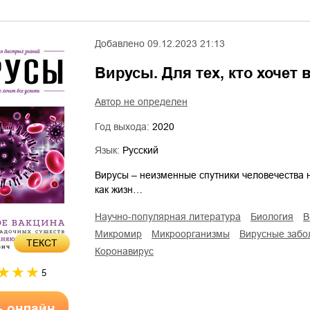
Добавлено
09.12.2023 21:13
Вирусы. Для тех, кто хочет 
Автор не определен
Год выхода:
2020
Язык:
Русский
Вирусы – неизменные спутники человечества н
как жизн…
научно-популярная литература
биология
микромир
микроорганизмы
вирусные заб
ТЕКСТ
коронавирус
5
ь онлайн