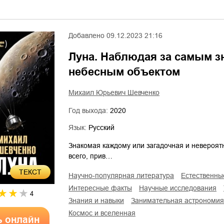
Добавлено
09.12.2023 21:16
Луна. Наблюдая за самым 
небесным объектом
Михаил Юрьевич Шевченко
Год выхода:
2020
Язык:
Русский
Знакомая каждому или загадочная и невероятн
всего, прив…
ТЕКСТ
научно-популярная литература
естественны
интересные факты
научные исследования
4
знания и навыки
занимательная астрономия
космос и вселенная
ь онлайн