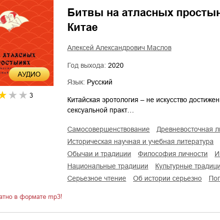
Битвы на атласных простыня
Китае
Алексей Александрович Маслов
Год выхода:
2020
AУДИО
Язык:
Русский
3
Китайская эротология – не искусство достиже
сексуальной практ…
самосовершенствование
древневосточная 
историческая научная и учебная литература
обычаи и традиции
философия личности
национальные традиции
культурные традиц
серьезное чтение
об истории серьезно
п
атно в формате mp3!