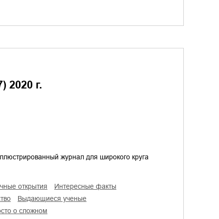
) 2020 г.
иллюстрированный журнал для широкого круга
учные открытия
интересные факты
ство
выдающиеся ученые
осто о сложном