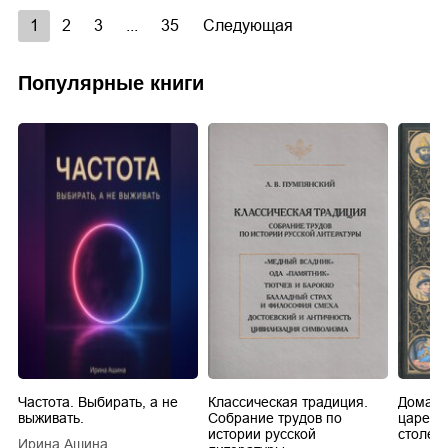
1
2
3
...
35
Следующая
Популярные книги
Частота. Выбирать, а не
Классическая традиция.
Домашн
выживать.
Собрание трудов по
царей в
истории русской
столети
Ирина Ашина