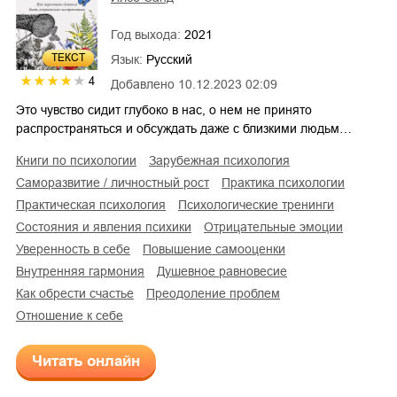
Год выхода:
2021
ТЕКСТ
Язык:
Русский
4
Добавлено
10.12.2023 02:09
Это чувство сидит глубоко в нас, о нем не принято
распространяться и обсуждать даже с близкими людьм…
книги по психологии
зарубежная психология
саморазвитие / личностный рост
практика психологии
практическая психология
психологические тренинги
состояния и явления психики
отрицательные эмоции
уверенность в себе
повышение самооценки
внутренняя гармония
душевное равновесие
как обрести счастье
преодоление проблем
отношение к себе
Читать онлайн