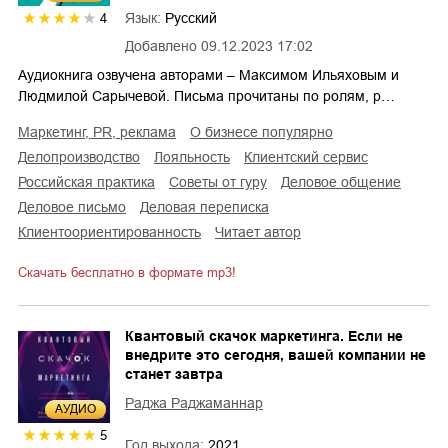
Язык:
Русский
4
Добавлено
09.12.2023 17:02
Аудиокнига озвучена авторами – Максимом Ильяховым и
Людмилой Сарычевой. Письма прочитаны по ролям, р…
маркетинг, PR, реклама
о бизнесе популярно
делопроизводство
лояльность
клиентский сервис
российская практика
советы от гуру
деловое общение
деловое письмо
деловая переписка
клиентоориентированность
читает автор
Скачать бесплатно в формате mp3!
Квантовый скачок маркетинга. Если не
внедрите это сегодня, вашей компании не
станет завтра
Раджа Раджаманнар
AУДИО
5
Год выхода:
2021