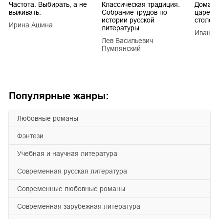
Частота. Выбирать, а не
Классическая традиция.
Домашн
выживать.
Собрание трудов по
царей в
истории русской
столети
Ирина Ашина
литературы
Иван Е
Лев Васильевич
Пумпянский
Популярные жанры:
любовные романы
фэнтези
учебная и научная литература
современная русская литература
современные любовные романы
современная зарубежная литература