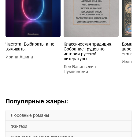
Частота. Выбирать, а не
Классическая традиция.
Домашн
выживать.
Собрание трудов по
царей в
истории русской
столети
Ирина Ашина
литературы
Иван Е
Лев Васильевич
Пумпянский
Популярные жанры:
любовные романы
фэнтези