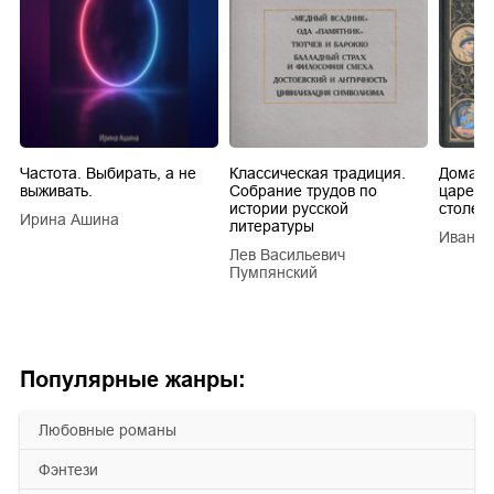
Частота. Выбирать, а не
Классическая традиция.
Домашн
выживать.
Собрание трудов по
царей в
истории русской
столети
Ирина Ашина
литературы
Иван Е
Лев Васильевич
Пумпянский
Популярные жанры:
любовные романы
фэнтези