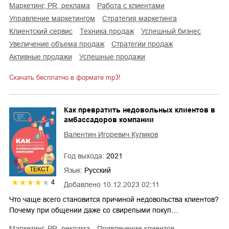
маркетинг, PR, реклама
работа с клиентами
управление маркетингом
стратегия маркетинга
клиентский сервис
техника продаж
успешный бизнес
увеличение объема продаж
стратегии продаж
активные продажи
успешные продажи
Скачать бесплатно в формате mp3!
Как превратить недовольных клиентов в
амбассадоров компании
Валентин Игоревич Куликов
Год выхода:
2021
ТЕКСТ
Язык:
Русский
4
Добавлено
10.12.2023 02:11
Что чаще всего становится причиной недовольства клиентов?
Почему при общении даже со свирепыми покуп…
маркетинг, PR, реклама
привлечение клиентов