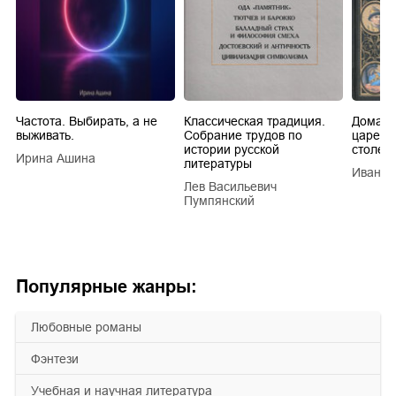
Частота. Выбирать, а не
Классическая традиция.
Домашн
выживать.
Собрание трудов по
царей в
истории русской
столети
Ирина Ашина
литературы
Иван Е
Лев Васильевич
Пумпянский
Популярные жанры:
любовные романы
фэнтези
учебная и научная литература