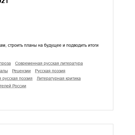
021
кам, строить планы на будущее и подводить итоги
проза
современная русская литература
налы
рецензии
русская поэзия
я русская поэзия
литературная критика
ателей России