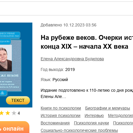
Добавлено
10.12.2023 03:56
На рубеже веков. Очерки ис
конца XIX – начала ХХ века
Елена Александровна Будилова
Год выхода:
2019
Язык:
Русский
Издание подготовлено к 110-летию со дня рож
Елены Але…
ТЕКСТ
книги по психологии
биографии и мемуары
4
история психологии
интервью
методологи
воспоминания
психология науки
психолог
ь онлайн
социально-психологические проблемы