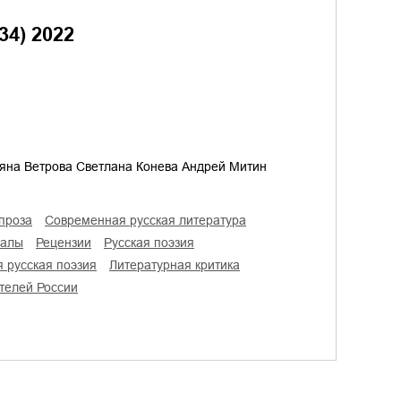
34) 2022
на Ветрова Светлана Конева Андрей Митин
проза
современная русская литература
налы
рецензии
русская поэзия
я русская поэзия
литературная критика
ателей России