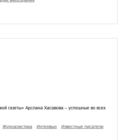
гадки мироздания
кой газеты» Арслана Хасавова – успешные во всех
журналистика
интервью
известные писатели