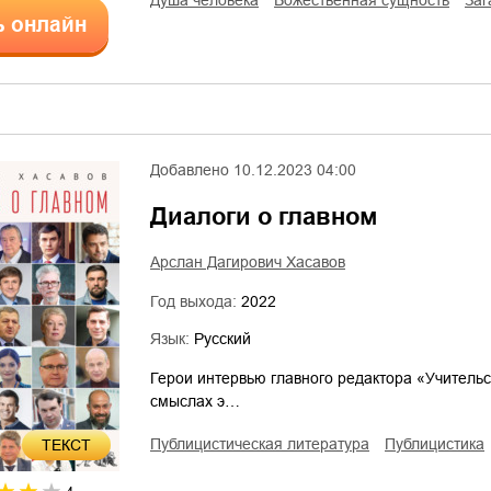
душа человека
божественная сущность
за
ь онлайн
Добавлено
10.12.2023 04:00
Диалоги о главном
Арслан Дагирович Хасавов
Год выхода:
2022
Язык:
Русский
Герои интервью главного редактора «Учительс
смыслах э…
публицистическая литература
публицистика
ТЕКСТ