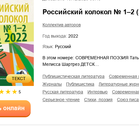
Российский колокол № 1–2 (
Коллектив авторов
Год выхода:
2022
Язык:
Русский
В этом номере: СОВРЕМЕННАЯ ПОЭЗИЯ Татья
Мелисса Шартрез ДЕТСК…
публицистическая литература
современная 
ТЕКСТ
журналы
публицистика
литературные жур
русская литература
интервью
современна
5
серьезное чтение
cтихи, поэзия
Союз пис
ь онлайн