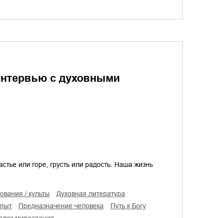
Интервью с духовными
стье или горе, грусть или радость. Наша жизнь
рования / культы
духовная литература
опыт
предназначение человека
путь к Богу