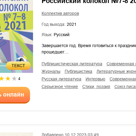
Российский колокол №7-8 2
Коллектив авторов
Год выхода:
2021
Язык:
Русский
Завершается год. Время готовиться к праздни
прошедшег…
публицистическая литература
современная 
ТЕКСТ
журналы
публицистика
литературные жур
4
русская литература
интервью
современна
серьезное чтение
cтихи, поэзия
Союз пис
ь онлайн
Добавлено
10.12.2023 03:49