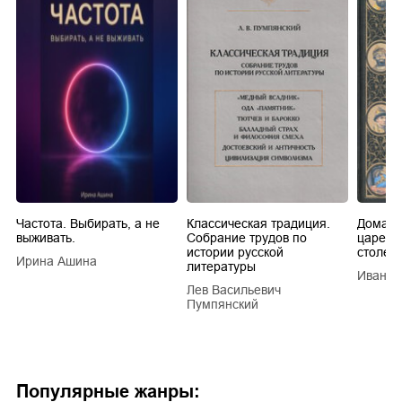
Частота. Выбирать, а не
Классическая традиция.
Домашн
выживать.
Собрание трудов по
царей в
истории русской
столети
Ирина Ашина
литературы
Иван Е
Лев Васильевич
Пумпянский
Популярные жанры: