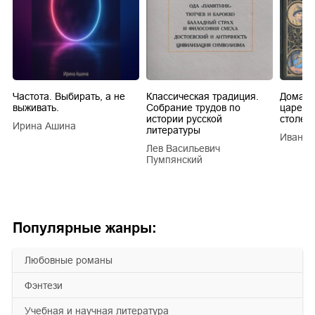
Частота. Выбирать, а не
Классическая традиция.
Домашн
выживать.
Собрание трудов по
царей в
истории русской
столети
Ирина Ашина
литературы
Иван Е
Лев Васильевич
Пумпянский
Популярные жанры:
любовные романы
фэнтези
учебная и научная литература