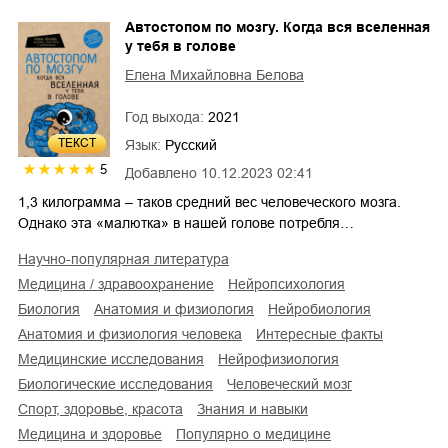
Автостопом по мозгу. Когда вся вселенная
у тебя в голове
Елена Михайловна Белова
Год выхода:
2021
ТЕКСТ
Язык:
Русский
5
Добавлено
10.12.2023 02:41
1,3 килограмма – таков средний вес человеческого мозга.
Однако эта «малютка» в нашей голове потребля…
научно-популярная литература
медицина / здравоохранение
нейропсихология
биология
анатомия и физиология
нейробиология
анатомия и физиология человека
интересные факты
медицинские исследования
нейрофизиология
биологические исследования
человеческий мозг
спорт, здоровье, красота
знания и навыки
медицина и здоровье
популярно о медицине