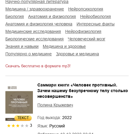
научно-популярная литература
медицина / здравоохранение
нейропсихология
биология
анатомия и физиология
нейробиология
анатомия и физиология человека
интересные факты
медицинские исследования
нейрофизиология
биологические исследования
человеческий мозг
знания и навыки
медицина и здоровье
популярно о медицине
здоровье и медицина
Скачать бесплатно в формате mp3!
Саммари книги «Человек противный.
Зачем нашему безупречному телу столько
несовершенств»
Полина Крыжевич
Год выхода:
2022
ТЕКСТ
3
Язык:
Русский