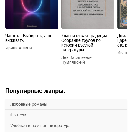
Частота. Выбирать, а не
Классическая традиция.
Домашн
выживать.
Собрание трудов по
царей в
истории русской
столети
Ирина Ашина
литературы
Иван Е
Лев Васильевич
Пумпянский
Популярные жанры:
любовные романы
фэнтези
учебная и научная литература