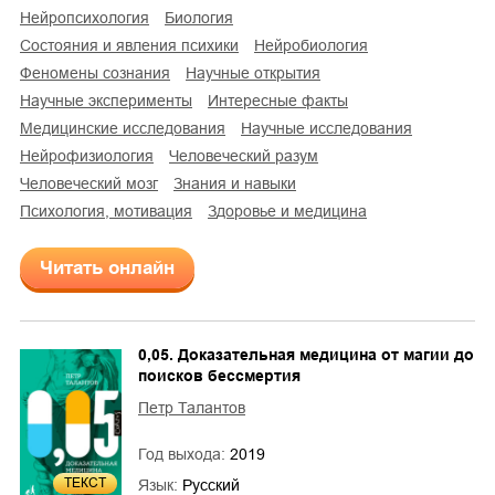
нейропсихология
биология
состояния и явления психики
нейробиология
феномены сознания
научные открытия
научные эксперименты
интересные факты
медицинские исследования
научные исследования
нейрофизиология
человеческий разум
человеческий мозг
знания и навыки
психология, мотивация
здоровье и медицина
Читать онлайн
0,05. Доказательная медицина от магии до
поисков бессмертия
Петр Талантов
Год выхода:
2019
ТЕКСТ
Язык:
Русский