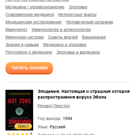
медицина / здравоохранение
здоровье
современная медицина
интересные факты
медицинские исследования
человеческий организм
иммунитет
иммунология и аллергология
иммунная система
советы врачей
вакцинация
знания и навыки
медицина и здоровье
популярно о медицине
здоровье и медицина
Читать онлайн
Эпидемия. Настоящая и страшная история
распространения вируса Эбола
Ричард Престон
Год выхода:
1994
ТЕКСТ
Язык:
Русский
5