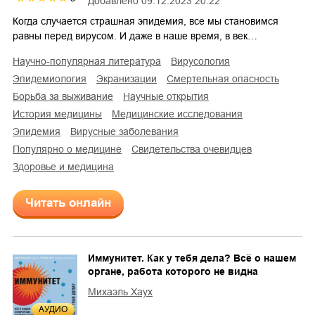
Добавлено
09.12.2023 20:22
Когда случается страшная эпидемия, все мы становимся
равны перед вирусом. И даже в наше время, в век…
научно-популярная литература
вирусология
эпидемиология
экранизации
смертельная опасность
борьба за выживание
научные открытия
история медицины
медицинские исследования
эпидемия
вирусные заболевания
популярно о медицине
свидетельства очевидцев
здоровье и медицина
Читать онлайн
Иммунитет. Как у тебя дела? Всё о нашем
органе, работа которого не видна
Михаэль Хаух
AУДИО