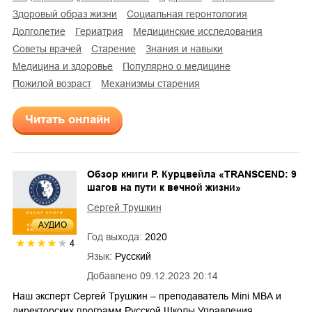
здоровый образ жизни
социальная геронтология
долголетие
гериатрия
медицинские исследования
советы врачей
старение
знания и навыки
медицина и здоровье
популярно о медицине
пожилой возраст
механизмы старения
Читать онлайн
Обзор книги Р. Курцвейла «TRANSCEND: 9
шагов на пути к вечной жизни»
Сергей Трушкин
AУДИО
Год выхода:
2020
4
Язык:
Русский
Добавлено
09.12.2023 20:14
Наш эксперт Сергей Трушкин – преподаватель Mini МВА и
директорских программ Русской Школы Управления…