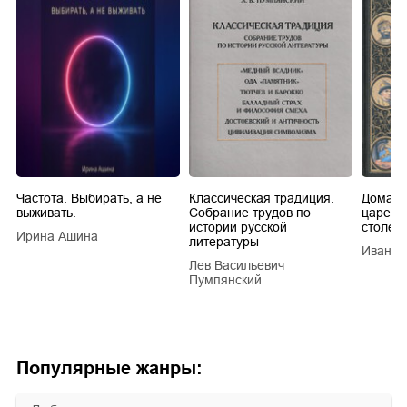
Частота. Выбирать, а не
Классическая традиция.
Домашн
выживать.
Собрание трудов по
царей в
истории русской
столети
Ирина Ашина
литературы
Иван Е
Лев Васильевич
Пумпянский
Популярные жанры: