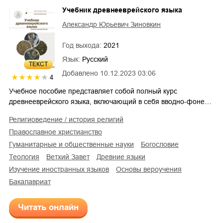
Учебник древнееврейского языка
Александр Юрьевич Зиновкин
Год выхода:
2021
Язык:
Русский
ТЕКСТ
Добавлено
10.12.2023 03:06
4
Учебное пособие представляет собой полный курс
древнееврейского языка, включающий в себя вводно-фоне…
религиоведение / история религий
православное христианство
гуманитарные и общественные науки
богословие
теология
Ветхий Завет
древние языки
изучение иностранных языков
основы вероучения
бакалавриат
Читать онлайн