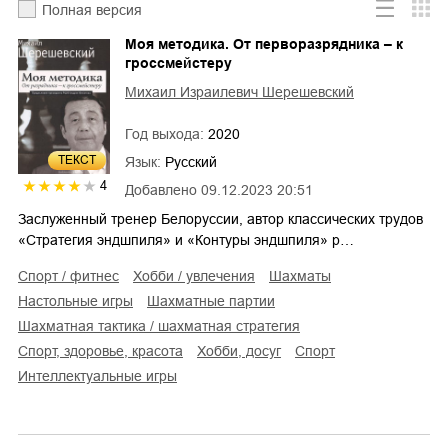
Полная версия
Моя методика. От перворазрядника – к
гроссмейстеру
Михаил Израилевич Шерешевский
Год выхода:
2020
ТЕКСТ
Язык:
Русский
4
Добавлено
09.12.2023 20:51
Заслуженный тренер Белоруссии, автор классических трудов
«Стратегия эндшпиля» и «Контуры эндшпиля» р…
спорт / фитнес
хобби / увлечения
шахматы
настольные игры
шахматные партии
шахматная тактика / шахматная стратегия
спорт, здоровье, красота
хобби, досуг
спорт
интеллектуальные игры