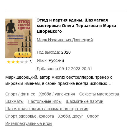
Этюд и партия едины. Шахматная
мастерская Олега Первакова и Марка
Дворецкого
Марк Израилевич Дворецкий
Год выхода:
2020
ТЕКСТ
Язык:
Русский
3
Добавлено
09.12.2023 20:51
Марк Дворецкий, автор многих бестселлеров, тренер с
мировым именем, в своей практике всегда использо…
спорт / фитнес
хобби / увлечения
секреты мастерства
шахматы
настольные игры
шахматные партии
шахматная тактика / шахматная стратегия
спорт, здоровье, красота
хобби, досуг
спорт
интеллектуальные игры