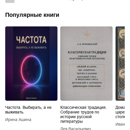
Популярные книги
Частота. Выбирать, а не
Классическая традиция.
Домашн
выживать.
Собрание трудов по
царей в
истории русской
столети
Ирина Ашина
литературы
Иван Е
Лев Васильевич