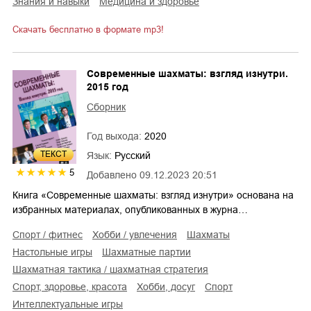
знания и навыки
медицина и здоровье
Скачать бесплатно в формате mp3!
Современные шахматы: взгляд изнутри.
2015 год
Сборник
Год выхода:
2020
ТЕКСТ
Язык:
Русский
5
Добавлено
09.12.2023 20:51
Книга «Современные шахматы: взгляд изнутри» основана на
избранных материалах, опубликованных в журна…
спорт / фитнес
хобби / увлечения
шахматы
настольные игры
шахматные партии
шахматная тактика / шахматная стратегия
спорт, здоровье, красота
хобби, досуг
спорт
интеллектуальные игры