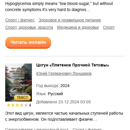
Hypoglycemia simply means “low blood-sugar,” but without
concrete symptoms it’s very hard to diagnos…
спорт / фитнес
здоровое и правильное питание
спорт, здоровье, красота
медицина и здоровье
спорт
Читать онлайн
Цигун «Плетение Прочной Тетивы»
Юрий Германович Лоншаков
Год выхода:
2024
Язык:
Русский
ТЕКСТ
Добавлено
23.12.2024 03:05
4
Этот вид цигун, является частью начальных ступеней работы
с энергообменом. Он подготавливает физиче…
саморазвитие / личностный рост
спорт / фитнес