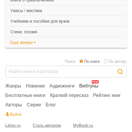
книги о приключениях
ужасы / мистика
учебники и пособия для вузов
cтихи, поэзия
Еще
жанры
Поиск:
По книге
По автору
Жанры
Новинки
Аудиокниги
Вебтуны
Бесплатные книги
Краткий пересказ
Рейтинг книг
Авторы
Серии
Блог
Войти
Litres.ru
Стать автором
MyBook.ru