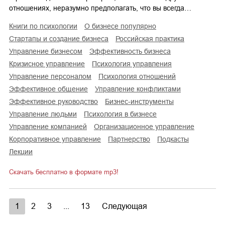
отношениях, неразумно предполагать, что вы всегда…
книги по психологии
о бизнесе популярно
стартапы и создание бизнеса
российская практика
управление бизнесом
эффективность бизнеса
кризисное управление
психология управления
управление персоналом
психология отношений
эффективное общение
управление конфликтами
эффективное руководство
бизнес-инструменты
управление людьми
психология в бизнесе
управление компанией
организационное управление
корпоративное управление
партнерство
подкасты
лекции
Скачать бесплатно в формате mp3!
1
2
3
...
13
Следующая