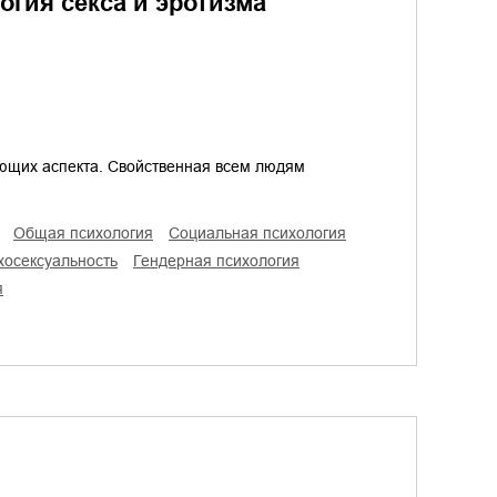
огия секса и эротизма
ющих аспекта. Свойственная всем людям
общая психология
социальная психология
ихосексуальность
гендерная психология
я