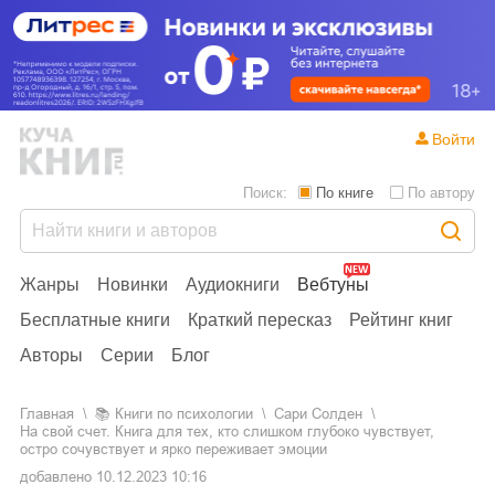
Войти
Поиск:
По книге
По автору
Жанры
Новинки
Аудиокниги
Вебтуны
Бесплатные книги
Краткий пересказ
Рейтинг книг
Авторы
Серии
Блог
Главная
📚
книги по психологии
Сари Солден
На свой счет. Книга для тех, кто слишком глубоко чувствует,
остро сочувствует и ярко переживает эмоции
добавлено
10.12.2023 10:16