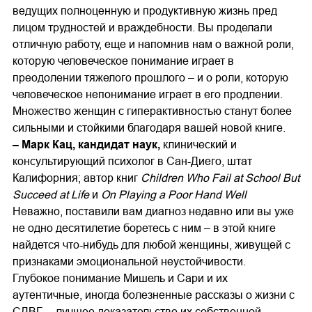
ведущих полноценную и продуктивную жизнь пред
лицом трудностей и враждебности. Вы проделали
отличную работу, еще и напомнив нам о важной роли,
которую человеческое понимание играет в
преодолении тяжелого прошлого – и о роли, которую
человеческое непонимание играет в его продлении.
Множество женщин с гиперактивностью станут более
сильными и стойкими благодаря вашей новой книге.
– Марк Кац, кандидат наук,
клинический и
консультирующий психолог в Сан-Диего, штат
Калифорния; автор книг
Children Who Fail at School But
Succeed at Life
и
On Playing a Poor Hand Well
Неважно, поставили вам диагноз недавно или вы уже
не одно десятилетие боретесь с ним – в этой книге
найдется что-нибудь для любой женщины, живущей с
признаками эмоциональной неустойчивости.
Глубокое понимание Мишель и Сари и их
аутентичные, иногда болезненные рассказы о жизни с
СДВГ, – лучшее доказательство их собственной