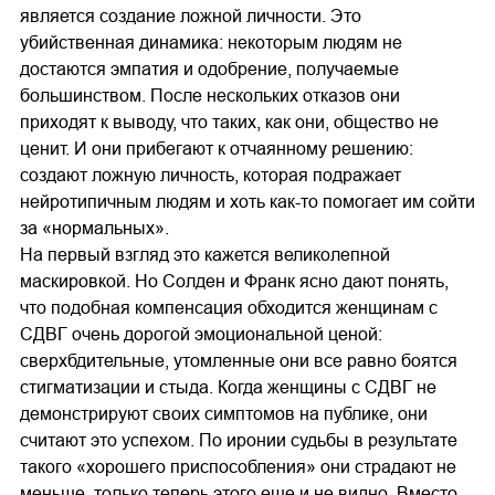
является создание ложной личности. Это
убийственная динамика: некоторым людям не
достаются эмпатия и одобрение, получаемые
большинством. После нескольких отказов они
приходят к выводу, что таких, как они, общество не
ценит. И они прибегают к отчаянному решению:
создают ложную личность, которая подражает
нейротипичным людям и хоть как-то помогает им сойти
за «нормальных».
На первый взгляд это кажется великолепной
маскировкой. Но Солден и Франк ясно дают понять,
что подобная компенсация обходится женщинам с
СДВГ очень дорогой эмоциональной ценой:
сверхбдительные, утомленные они все равно боятся
стигматизации и стыда. Когда женщины с СДВГ не
демонстрируют своих симптомов на публике, они
считают это успехом. По иронии судьбы в результате
такого «хорошего приспособления» они страдают не
меньше, только теперь этого еще и не видно. Вместо