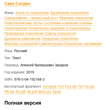
Сари Солден
Жанр:
Книги по психологии
Зарубежная психология
Саморазвитие / личностный рост
Практика психологии
Психологические тесты
Состояния и явления психики
Психотерапия
Психическое здоровье и психогигиена
Прикладная психология
Советы психологов
Душевное равновесие
Гендерная психология
Женская психология
Самоконтроль
Психология, мотивация
Язык:
Русский
Тип:
Текст
Перевод:
Алексей Валерьевич Захаров
Год издания:
2019
ISBN:
978-5-04-192168-2
Бесплатный фрагмент:
ios.epub
fb3
fb2.zip
txt
txt.zip
rtf.zip
a4.pdf
a6.pdf
mobi.prc
epub
Полная версия