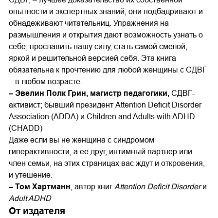
опытности и экспертных знаний; они подбадривают и
обнадеживают читательниц. Упражнения на
размышления и открытия дают возможность узнать о
себе, прославить нашу силу, стать самой смелой,
яркой и решительной версией себя. Эта книга
обязательна к прочтению для любой женщины с СДВГ
– в любом возрасте.
– Эвелин Полк Грин, магистр педагогики,
СДВГ-
активист; бывший президент Attention Deﬁcit Disorder
Association (ADDA) и Children and Adults with ADHD
(CHADD)
Даже если вы не женщина с синдромом
гиперактивности, а ее друг, интимный партнер или
член семьи, на этих страницах вас ждут и откровения,
и утешение.
– Том Хартманн
, автор книг
Attention Deﬁcit Disorder
и
Adult ADHD
От издателя