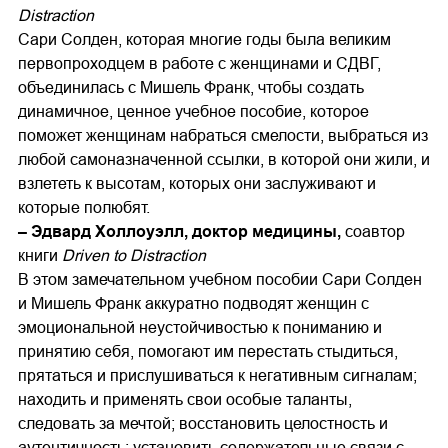
Distraction
Сари Солден, которая многие годы была великим
первопроходцем в работе с женщинами и СДВГ,
объединилась с Мишель Франк, чтобы создать
динамичное, ценное учебное пособие, которое
поможет женщинам набраться смелости, выбраться из
любой самоназначенной ссылки, в которой они жили, и
взлететь к высотам, которых они заслуживают и
которые полюбят.
– Эдвард Холлоуэлл, доктор медицины,
соавтор
книги
Driven to Distraction
В этом замечательном учебном пособии Сари Солден
и Мишель Франк аккуратно подводят женщин с
эмоциональной неустойчивостью к пониманию и
принятию себя, помогают им перестать стыдиться,
прятаться и прислушиваться к негативным сигналам;
находить и применять свои особые таланты,
следовать за мечтой; восстановить целостность и
аутентичность; установить содержательные связи с