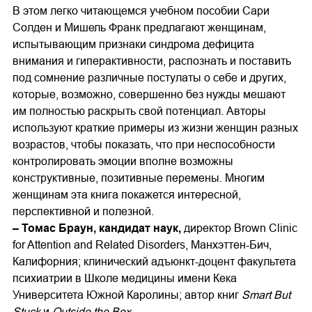
В этом легко читающемся учебном пособии Сари
Солден и Мишель Франк предлагают женщинам,
испытывающим признаки синдрома дефицита
внимания и гиперактивности, распознать и поставить
под сомнение различные постулаты о себе и других,
которые, возможно, совершенно без нужды мешают
им полностью раскрыть свой потенциал. Авторы
используют краткие примеры из жизни женщин разных
возрастов, чтобы показать, что при неспособности
контролировать эмоции вполне возможны
конструктивные, позитивные перемены. Многим
женщинам эта книга покажется интересной,
перспективной и полезной.
– Томас Браун, кандидат наук,
директор Brown Clinic
for Attention and Related Disorders, Манхэттен-Бич,
Калифорния; клинический адъюнкт-доцент факультета
психиатрии в Школе медицины имени Кека
Университета Южной Каролины; автор книг
Smart But
Stuck
и
Outside the Box