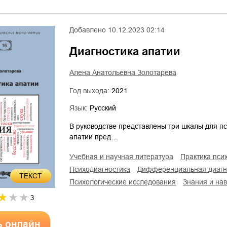
Добавлено
10.12.2023 02:14
Диагностика апатии
Алена Анатольевна Золотарева
Год выхода:
2021
Язык:
Русский
В руководстве представлены три шкалы для пс
апатии пред…
учебная и научная литература
практика пси
психодиагностика
дифференциальная диагн
ТЕКСТ
психологические исследования
знания и на
3
ь онлайн