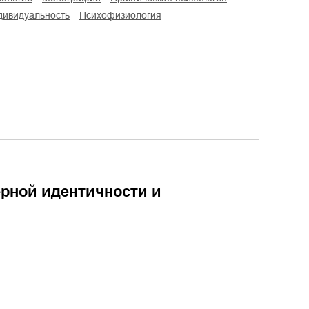
ндивидуальность
психофизиология
рной идентичности и