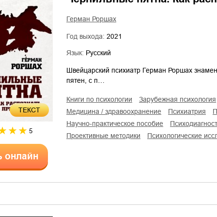
Герман Роршах
Год выхода:
2021
Язык:
Русский
Швейцарский психиатр Герман Роршах знамен
пятен, с п…
книги по психологии
зарубежная психология
ТЕКСТ
медицина / здравоохранение
психиатрия
научно-практическое пособие
психодиагнос
5
проективные методики
психологические ис
ь онлайн