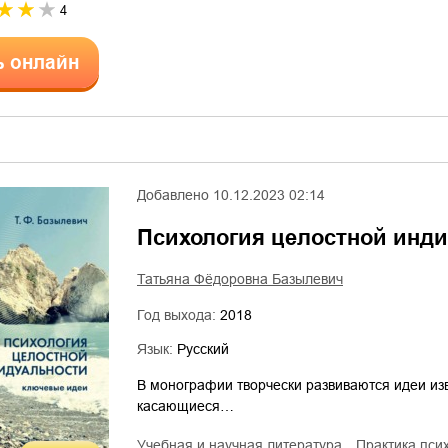
4
ь онлайн
Добавлено
10.12.2023 02:14
Психология целостной инд
Татьяна Фёдоровна Базылевич
Год выхода:
2018
Язык:
Русский
В монографии творчески развиваются идеи изв
касающиеся…
учебная и научная литература
практика пси