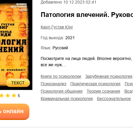
Добавлено
10.12.2023 02:41
Патология влечений. Руков
Карл Густав Юнг
Год выхода:
2021
Язык:
Русский
Посмотрите на лица людей. Вполне вероятно, 
все же нуж…
книги по психологии
зарубежная психология
ТЕКСТ
психоанализ
практическая психология
пс
психология общения
теории сознания
во
5
криминальная психология
бессознательное
ь онлайн