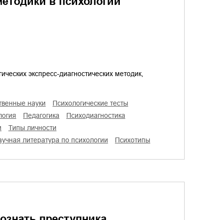
методики в психологии
ических экспресс-диагностических методик,
твенные науки
психологические тесты
логия
педагогика
психодиагностика
и
типы личности
научная литература по психологии
психотипы
познать преступника