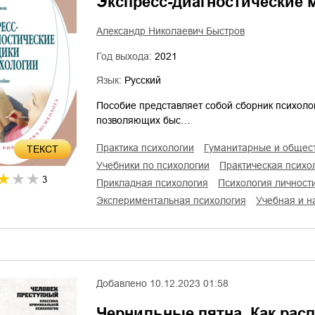
Экспресс-диагностические 
Александр Николаевич Быстров
Год выхода:
2021
Язык:
Русский
Пособие представляет собой сборник психолог
позволяющих быс…
практика психологии
гуманитарные и общес
ТЕКСТ
учебники по психологии
практическая психо
3
прикладная психология
психология личност
экспериментальная психология
учебная и 
Добавлено
10.12.2023 01:58
Чернильные пятна. Как рас