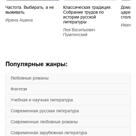
Частота. Выбирать, а не
Классическая традиция.
Домашн
выживать.
Собрание трудов по
царей в
истории русской
столети
Ирина Ашина
литературы
Иван Е
Лев Васильевич
Пумпянский
Популярные жанры:
любовные романы
фэнтези
учебная и научная литература
современная русская литература
современные любовные романы
современная зарубежная литература