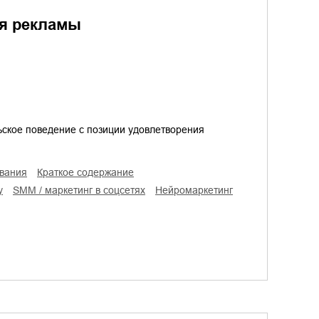
ия рекламы
ьское поведение с позиции удовлетворения
ования
краткое содержание
у
SMM / маркетинг в соцсетях
нейромаркетинг