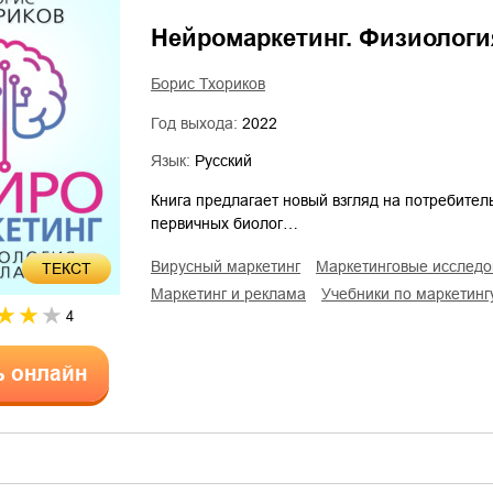
Нейромаркетинг. Физиолог
Борис Тхориков
Год выхода:
2022
Язык:
Русский
Книга предлагает новый взгляд на потребител
первичных биолог…
вирусный маркетинг
маркетинговые исслед
ТЕКСТ
маркетинг и реклама
учебники по маркетинг
4
ь онлайн