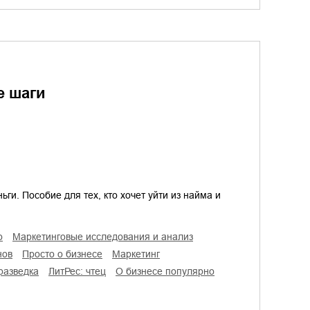
е шаги
ьги. Пособие для тех, кто хочет уйти из найма и
о
маркетинговые исследования и анализ
нов
просто о бизнесе
маркетинг
 разведка
ЛитРес: чтец
о бизнесе популярно