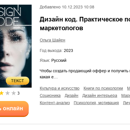
Добавлено
10.12.2023 10:08
Дизайн код. Практическое п
маркетологов
Ольга Шайен
Год выхода:
2023
Язык:
Русский
Чтобы создать продающий оффер и получить ну
какая е…
ТЕКСТ
культура и искусство
книги по психологии
3
соционика
дизайн
дизайн интерьера
ма
контент-анализ
психология, мотивация
ли
ь онлайн