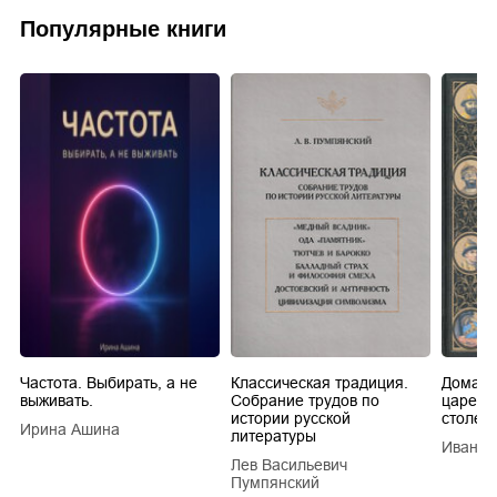
Популярные книги
Частота. Выбирать, а не
Классическая традиция.
Домашн
выживать.
Собрание трудов по
царей в
истории русской
столети
Ирина Ашина
литературы
Иван Е
Лев Васильевич
Пумпянский