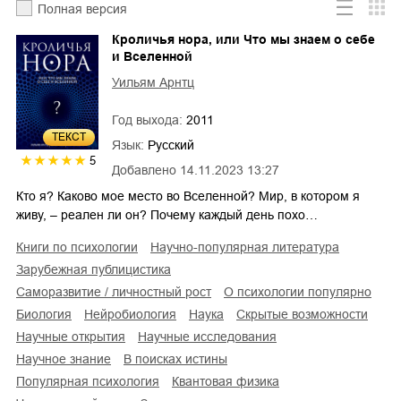
Полная версия
Кроличья нора, или Что мы знаем о себе
и Вселенной
Уильям Арнтц
Год выхода:
2011
ТЕКСТ
Язык:
Русский
5
Добавлено
14.11.2023 13:27
Кто я? Каково мое место во Вселенной? Мир, в котором я
живу, – реален ли он? Почему каждый день похо…
книги по психологии
научно-популярная литература
зарубежная публицистика
саморазвитие / личностный рост
о психологии популярно
биология
нейробиология
наука
скрытые возможности
научные открытия
научные исследования
научное знание
в поисках истины
популярная психология
квантовая физика