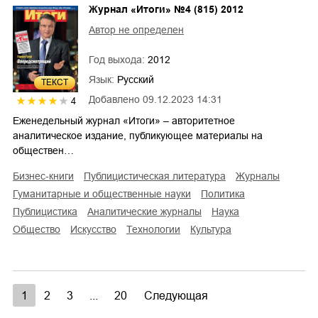
Журнал «Итоги» №4 (815) 2012
Автор не определен
Год выхода:
2012
Язык:
Русский
ТЕКСТ
Добавлено
09.12.2023 14:31
4
Еженедельный журнал «Итоги» – авторитетное
аналитическое издание, публикующее материалы на
обществен…
бизнес-книги
публицистическая литература
журналы
гуманитарные и общественные науки
политика
публицистика
аналитические журналы
наука
общество
искусство
технологии
культура
1
2
3
...
20
Следующая