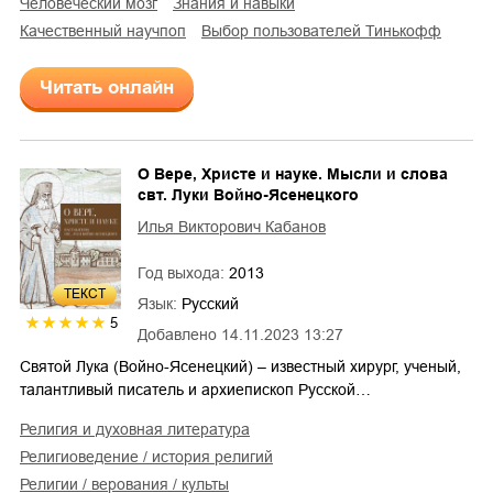
человеческий мозг
знания и навыки
Качественный научпоп
Выбор пользователей Тинькофф
Читать онлайн
О Вере, Христе и науке. Мысли и слова
свт. Луки Войно-Ясенецкого
Илья Викторович Кабанов
Год выхода:
2013
ТЕКСТ
Язык:
Русский
5
Добавлено
14.11.2023 13:27
Святой Лука (Войно-Ясенецкий) – известный хирург, ученый,
талантливый писатель и архиепископ Русской…
религия и духовная литература
религиоведение / история религий
религии / верования / культы