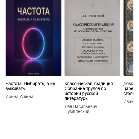
Частота. Выбирать, а не
Классическая традиция.
Домашн
выживать.
Собрание трудов по
царей в
истории русской
столети
Ирина Ашина
литературы
Иван Е
Лев Васильевич
Пумпянский