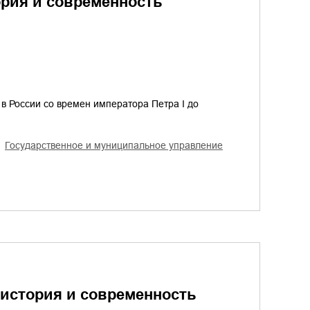
ория и современность
 России со времен императора Петра I до
государственное и муниципальное управление
 история и современность