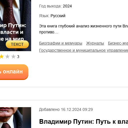
Год выхода:
2024
Язык:
Русский
Эта книга глубокий анализ жизненного пути В
противо…
биографии и мемуары
журналы
бизнес-ж
ТЕКСТ
государственное и муниципальное управлени
3
ь онлайн
Добавлено
16.12.2024 09:29
Владимир Путин: Путь к вл