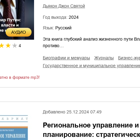
Дьякон Джон Святой
Год выхода:
2024
Язык:
Русский
AУДИО
Эта книга глубокий анализ жизненного пути В
противо…
4
биографии и мемуары
журналы
бизнес-ж
государственное и муниципальное управлени
атно в формате mp3!
Добавлено
25.12.2024 07:49
Региональное управление и
планирование: стратегическ