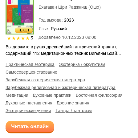
Бхагаван Шри Раджниш (Ошо)
Год выхода:
2023
Язык:
Русский
ТЕКСТ
Добавлено
10.12.2023 09:00
5
Вы держите в руках древнейший тантрический трактат,
содержащий 112 медитационных техник Вигьяны Бхай…
практическая эзотерика
эзотерика / оккультизм
самосовершенствование
зарубежная эзотерическая литература
зарубежная религиозная и эзотерическая литература
медитации
духовные практики
восточная философия
духовные наставления
древние знания
эзотерические учения
тантра / тантризм
Читать онлайн