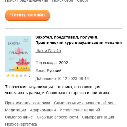
поиск предназначения
поиск себя
спорт
Читать онлайн
Захотел, представил, получил.
Практический курс визуализации желаний
Шакти Гавэйн
Год выхода:
2002
ТЕКСТ
Язык:
Русский
3
Добавлено
10.12.2023 08:49
Творческая визуализация – техника, позволяющая
успокаивать разум, избавляться от стресса и притягива…
практическая эзотерика
саморазвитие / личностный рост
медитации
аффирмации
исполнение желаний
самопознание
скрытые способности
самореализация
психоэнергетика