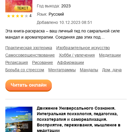
Год выхода:
2023
ТЕКСТ
Язык:
Русский
4
Добавлено
10.12.2023 08:51
Эта книга-раскраска – ваш личный гид по сакральной силе
мандал и ароматерапии. Соединяя два этих под…
практическая эзотерика
изобразительное искусство
самосовершенствование
хобби / увлечения
медитации
релаксация
рисование
аффирмации
борьба со стрессом
ментаграммы
мандалы
дом, дача
Читать онлайн
Движение Универсального Сознания.
Интегральная психология, педагогика,
психотерапия и самореализация.
Восприятие, переживания, мышление в
медитации