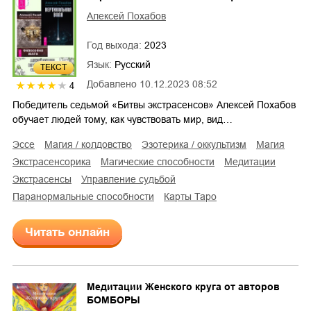
Алексей Похабов
Год выхода:
2023
Язык:
Русский
ТЕКСТ
Добавлено
10.12.2023 08:52
4
Победитель седьмой «Битвы экстрасенсов» Алексей Похабов
обучает людей тому, как чувствовать мир, вид…
эссе
магия / колдовство
эзотерика / оккультизм
магия
экстрасенсорика
магические способности
медитации
экстрасенсы
управление судьбой
паранормальные способности
карты Таро
Читать онлайн
Медитации Женского круга от авторов
БОМБОРЫ