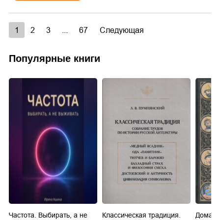
1
2
3
...
67
Следующая
Популярные книги
Частота. Выбирать, а не
Классическая традиция.
Домашн