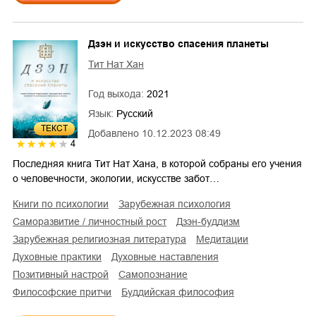
Дзэн и искусство спасения планеты
Тит Нат Хан
Год выхода:
2021
Язык:
Русский
ТЕКСТ
Добавлено
10.12.2023 08:49
4
Последняя книга Тит Нат Хана, в которой собраны его учения
о человечности, экологии, искусстве забот…
книги по психологии
зарубежная психология
саморазвитие / личностный рост
дзэн-буддизм
зарубежная религиозная литература
медитации
духовные практики
духовные наставления
позитивный настрой
самопознание
философские притчи
буддийская философия