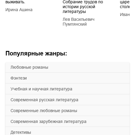
выживать.
Собрание трудов по
царей в
истории русской
столети
Ирина Ашина
литературы
Иван Е
Лев Васильевич
Пумпянский
Популярные жанры:
любовные романы
фэнтези
учебная и научная литература
современная русская литература
современные любовные романы
современная зарубежная литература
детективы