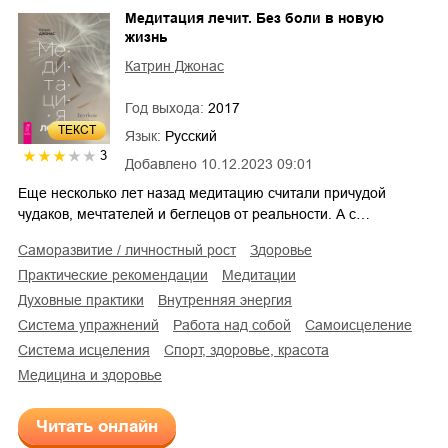
Медитация лечит. Без боли в новую
жизнь
Катрин Джонас
Год выхода:
2017
ТЕКСТ
Язык:
Русский
3
Добавлено
10.12.2023 09:01
Еще несколько лет назад медитацию считали причудой
чудаков, мечтателей и беглецов от реальности. А с…
саморазвитие / личностный рост
здоровье
практические рекомендации
медитации
духовные практики
внутренняя энергия
система упражнений
работа над собой
самоисцеление
система исцеления
спорт, здоровье, красота
медицина и здоровье
Читать онлайн