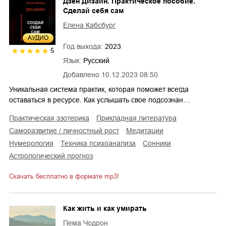
Дзен Дизайн. Практическое пособие.
Сделай себя сам
Елена Кабсбург
AУДИО
Год выхода:
2023
5
Язык:
Русский
Добавлено
10.12.2023 08:50
Уникальная система практик, которая поможет всегда
оставаться в ресурсе. Как услышать свое подсознан…
практическая эзотерика
прикладная литература
саморазвитие / личностный рост
медитации
нумерология
техника психоанализа
сонники
астрологический прогноз
Скачать бесплатно в формате mp3!
Как жить и как умирать
Пема Чодрон