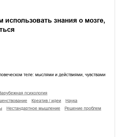
м использовать знания о мозге,
ться
еловеческом теле: мыслями и действиями, чувствами
зарубежная психология
шенствование
креатив / идеи
наука
ы
нестандартное мышление
решение проблем