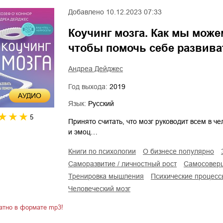
Добавлено
10.12.2023 07:33
Коучинг мозга. Как мы може
чтобы помочь себе развива
Андреа Дейджес
Год выхода:
2019
AУДИО
Язык:
Русский
5
Принято считать, что мозг руководит всем в ч
и эмоц…
книги по психологии
о бизнесе популярно
саморазвитие / личностный рост
самосовер
тренировка мышления
психические процесс
человеческий мозг
атно в формате mp3!