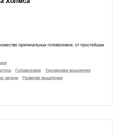
а Холмса
Множество оригинальных головоломок: от простейших
ниги
ратура
головоломки
тренировка мышления
ые задачи
развитие мышления