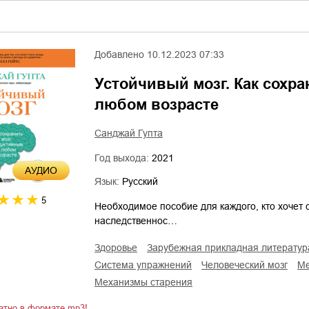
Добавлено
10.12.2023 07:33
Устойчивый мозг. Как сохр
любом возрасте
Санджай Гупта
Год выхода:
2021
AУДИО
Язык:
Русский
5
Необходимое пособие для каждого, кто хочет 
наследственнос…
здоровье
зарубежная прикладная литератур
система упражнений
человеческий мозг
механизмы старения
атно в формате mp3!