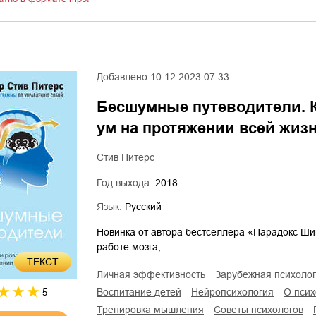
Добавлено
10.12.2023 07:33
Бесшумные путеводители. К
ум на протяжении всей жиз
Стив Питерс
Год выхода:
2018
Язык:
Русский
Новинка от автора бестселлера «Парадокс Ши
работе мозга,…
ТЕКСТ
личная эффективность
зарубежная психоло
воспитание детей
нейропсихология
о пси
5
тренировка мышления
советы психологов