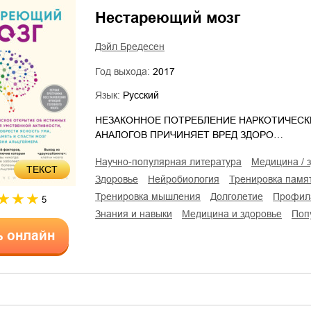
Нестареющий мозг
Дэйл Бредесен
Год выхода:
2017
Язык:
Русский
НЕЗАКОННОЕ ПОТРЕБЛЕНИЕ НАРКОТИЧЕСК
АНАЛОГОВ ПРИЧИНЯЕТ ВРЕД ЗДОРО…
научно-популярная литература
медицина /
ТЕКСТ
здоровье
нейробиология
тренировка памя
тренировка мышления
долголетие
профил
5
знания и навыки
медицина и здоровье
по
ь онлайн