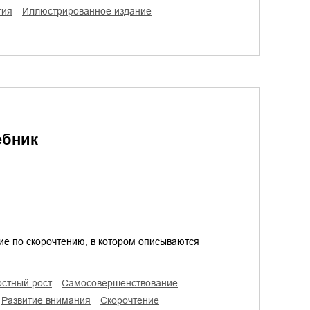
гия
иллюстрированное издание
ебник
ие по скорочтению, в котором описываются
остный рост
самосовершенствование
развитие внимания
скорочтение