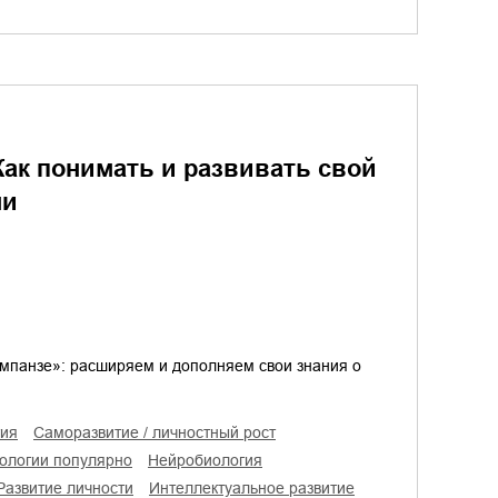
ак понимать и развивать свой
ни
мпанзе»: расширяем и дополняем свои знания о
гия
саморазвитие / личностный рост
хологии популярно
нейробиология
развитие личности
интеллектуальное развитие