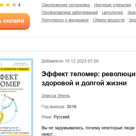
омоложение организма
научные открытия
4
профилактика заболеваний
цитология
зна
ь онлайн
популярно о медицине
обмен веществ
зд
Добавлено
10.12.2023 07:00
Эффект теломер: революци
здоровой и долгой жизни
Элисса Эпель
Год выхода:
2016
Язык:
Русский
Вы не задумывались, почему некоторые люди в 
некот…