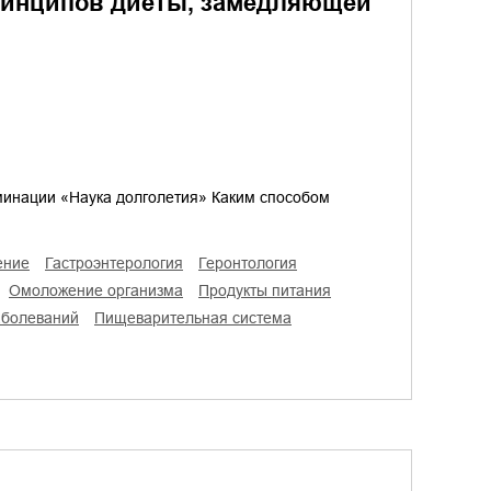
принципов диеты, замедляющей
нации «Наука долголетия» Каким способом
ение
гастроэнтерология
геронтология
омоложение организма
продукты питания
аболеваний
пищеварительная система