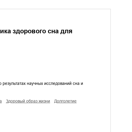
ика здорового сна для
о результатах научных исследований сна и
а
здоровый образ жизни
долголетие