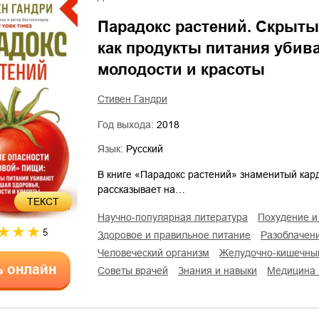
Парадокс растений. Скрыты
как продукты питания убива
молодости и красоты
Стивен Гандри
Год выхода:
2018
Язык:
Русский
В книге «Парадокс растений» знаменитый кард
рассказывает на…
ТЕКСТ
научно-популярная литература
похудение 
5
здоровое и правильное питание
разоблачен
человеческий организм
желудочно-кишечны
ь онлайн
советы врачей
знания и навыки
медицина