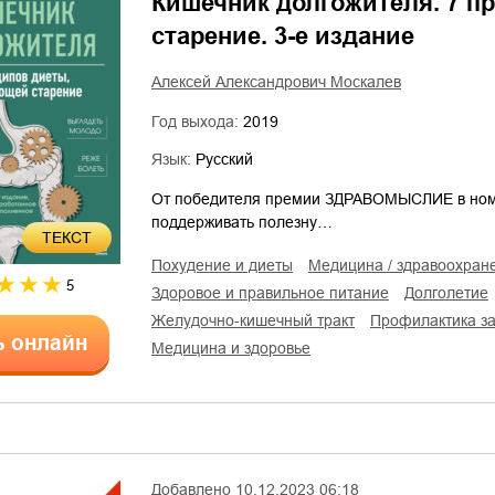
Кишечник долгожителя. 7 
старение. 3-е издание
Алексей Александрович Москалев
Год выхода:
2019
Язык:
Русский
От победителя премии ЗДРАВОМЫСЛИЕ в номи
поддерживать полезну…
ТЕКСТ
похудение и диеты
медицина / здравоохран
5
здоровое и правильное питание
долголетие
желудочно-кишечный тракт
профилактика з
ь онлайн
медицина и здоровье
Добавлено
10.12.2023 06:18