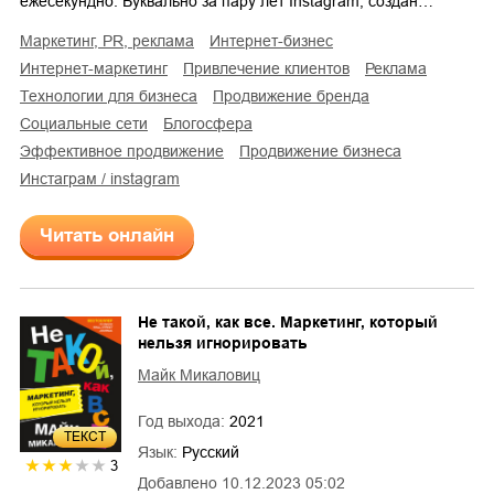
ежесекундно. Буквально за пару лет Instagram, создан…
маркетинг, PR, реклама
интернет-бизнес
интернет-маркетинг
привлечение клиентов
реклама
технологии для бизнеса
продвижение бренда
социальные сети
блогосфера
эффективное продвижение
продвижение бизнеса
инстаграм / instagram
Читать онлайн
Не такой, как все. Маркетинг, который
нельзя игнорировать
Майк Микаловиц
Год выхода:
2021
ТЕКСТ
Язык:
Русский
3
Добавлено
10.12.2023 05:02