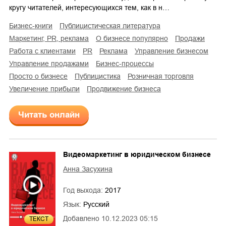
кругу читателей, интересующихся тем, как в н…
бизнес-книги
публицистическая литература
маркетинг, PR, реклама
о бизнесе популярно
продажи
работа с клиентами
PR
реклама
управление бизнесом
управление продажами
бизнес-процессы
просто о бизнесе
публицистика
розничная торговля
увеличение прибыли
продвижение бизнеса
Читать онлайн
Видеомаркетинг в юридическом бизнесе
Анна Засухина
Год выхода:
2017
Язык:
Русский
Добавлено
10.12.2023 05:15
ТЕКСТ