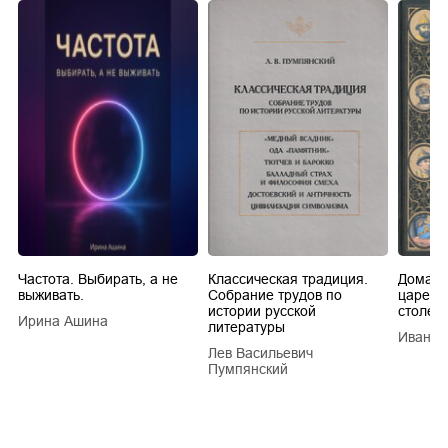
Частота. Выбирать, а не
Классическая традиция.
Домашн
выживать.
Собрание трудов по
царей в
истории русской
столети
Ирина Ашина
литературы
Иван Е
Лев Васильевич
Пумпянский