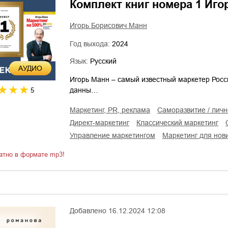
Комплект книг номера 1 Иго
Игорь Борисович Манн
Год выхода:
2024
Язык:
Русский
AУДИО
Игорь Манн – самый известный маркетер России
данны…
5
маркетинг, PR, реклама
саморазвитие / лич
директ-маркетинг
классический маркетинг
управление маркетингом
маркетинг для нов
атно в формате mp3!
Добавлено
16.12.2024 12:08