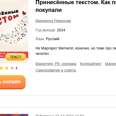
Принесённые текстом. Как п
покупали
Марианна Романова
Год выхода:
2024
Язык:
Русский
Не Маргарет Митчелл, конечно, но тоже про л
читател…
ТЕКСТ
маркетинг, PR, реклама
копирайтинг
марк
4
саморазвитие и советы
ь онлайн