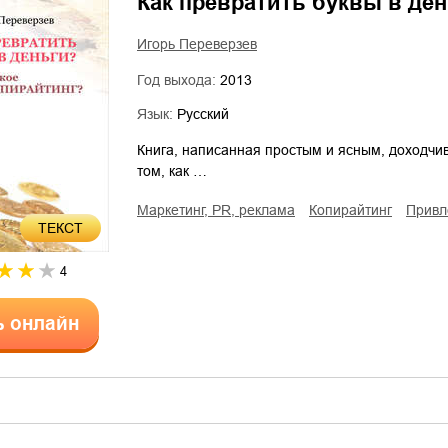
Как превратить буквы в ден
Игорь Переверзев
Год выхода:
2013
Язык:
Русский
Книга, написанная простым и ясным, доходчив
том, как …
маркетинг, PR, реклама
копирайтинг
прив
ТЕКСТ
4
ь онлайн