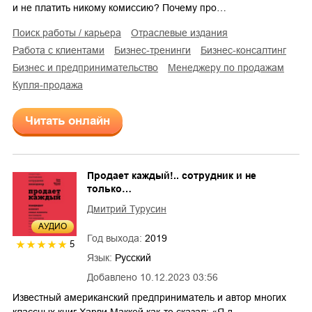
и не платить никому комиссию? Почему про…
поиск работы / карьера
отраслевые издания
работа с клиентами
бизнес-тренинги
бизнес-консалтинг
бизнес и предпринимательство
менеджеру по продажам
купля-продажа
Читать онлайн
Продает каждый!.. сотрудник и не
только…
Дмитрий Турусин
AУДИО
Год выхода:
2019
5
Язык:
Русский
Добавлено
10.12.2023 03:56
Известный американский предприниматель и автор многих
классных книг Харви Маккей как-то сказал: «Я д…