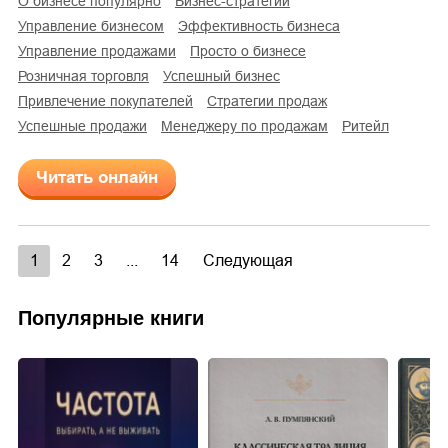
о бизнесе популярно
бизнес-стратегии
управление бизнесом
эффективность бизнеса
управление продажами
просто о бизнесе
розничная торговля
успешный бизнес
привлечение покупателей
стратегии продаж
успешные продажи
менеджеру по продажам
ритейл
Читать онлайн
1
2
3
...
14
Следующая
Популярные книги