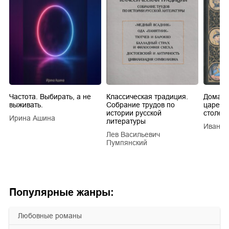
Частота. Выбирать, а не
Классическая традиция.
Домашн
выживать.
Собрание трудов по
царей в
истории русской
столети
Ирина Ашина
литературы
Иван Е
Лев Васильевич
Пумпянский
Популярные жанры:
любовные романы