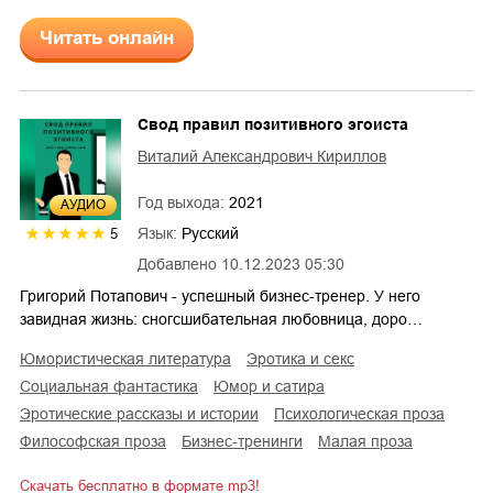
Читать онлайн
Свод правил позитивного эгоиста
Виталий Александрович Кириллов
Год выхода:
2021
AУДИО
Язык:
Русский
5
Добавлено
10.12.2023 05:30
Григорий Потапович - успешный бизнес-тренер. У него
завидная жизнь: сногсшибательная любовница, доро…
юмористическая литература
эротика и секс
социальная фантастика
юмор и сатира
эротические рассказы и истории
психологическая проза
философская проза
бизнес-тренинги
малая проза
Скачать бесплатно в формате mp3!