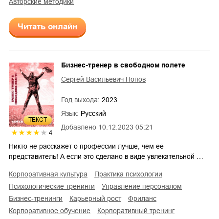
авторские методики
Читать онлайн
Бизнес-тренер в свободном полете
Сергей Васильевич Попов
Год выхода:
2023
Язык:
Русский
ТЕКСТ
Добавлено
10.12.2023 05:21
4
Никто не расскажет о профессии лучше, чем её
представитель! А если это сделано в виде увлекательной …
корпоративная культура
практика психологии
психологические тренинги
управление персоналом
бизнес-тренинги
карьерный рост
фриланс
корпоративное обучение
корпоративный тренинг