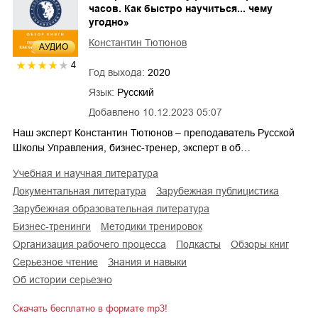
часов. Как быстро научиться... чему
угодно»
Константин Тютюнов
AУДИО
4
Год выхода:
2020
Язык:
Русский
Добавлено
10.12.2023 05:07
Наш эксперт Константин Тютюнов – преподаватель Русской
Школы Управления, бизнес-тренер, эксперт в об…
учебная и научная литература
документальная литература
зарубежная публицистика
зарубежная образовательная литература
бизнес-тренинги
методики тренировок
организация рабочего процесса
подкасты
обзоры книг
серьезное чтение
знания и навыки
об истории серьезно
Скачать бесплатно в формате mp3!