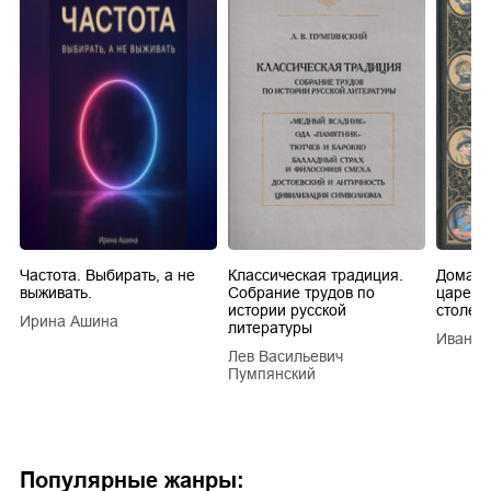
Частота. Выбирать, а не
Классическая традиция.
Домашн
выживать.
Собрание трудов по
царей в
истории русской
столети
Ирина Ашина
литературы
Иван Е
Лев Васильевич
Пумпянский
Популярные жанры: