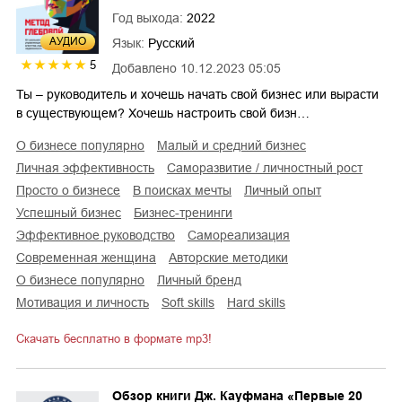
Год выхода:
2022
AУДИО
Язык:
Русский
5
Добавлено
10.12.2023 05:05
Ты – руководитель и хочешь начать свой бизнес или вырасти
в существующем? Хочешь настроить свой бизн…
о бизнесе популярно
малый и средний бизнес
личная эффективность
саморазвитие / личностный рост
просто о бизнесе
в поисках мечты
личный опыт
успешный бизнес
бизнес-тренинги
эффективное руководство
самореализация
современная женщина
авторские методики
о бизнесе популярно
личный бренд
мотивация и личность
soft skills
hard skills
Скачать бесплатно в формате mp3!
Обзор книги Дж. Кауфмана «Первые 20