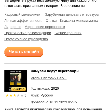
Вы держите в руках незаменимую книгу для каждого, кто
готов стать признанным лидером. В ее основе ле…
кадровый менеджмент
зарубежная деловая литература
личная эффективность
статьи
классика менеджмента
лидерство
управление персоналом
практические рекомендации
бизнес-тренинги
эффективное руководство
Читать онлайн
Самураи ведут переговоры
Игорь Олегович Вагин
Год выхода:
2020
AУДИО
Язык:
Русский
3
Добавлено
10.12.2023 05:45
Книга является практическим руководством для повышения