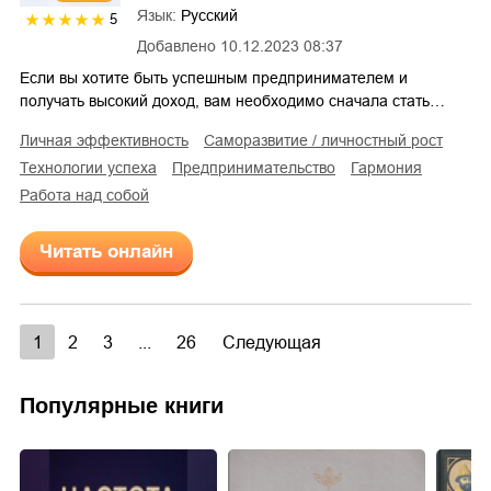
Язык:
Русский
5
Добавлено
10.12.2023 08:37
Если вы хотите быть успешным предпринимателем и
получать высокий доход, вам необходимо сначала стать…
личная эффективность
саморазвитие / личностный рост
технологии успеха
предпринимательство
гармония
работа над собой
Читать онлайн
1
2
3
...
26
Следующая
Популярные книги