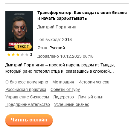
Трансформатор. Как создать свой бизнес
и начать зарабатывать
Дмитрий Портнягин
Год выхода:
2018
ТЕКСТ
Язык:
Русский
3
Добавлено
10.12.2023 06:18
Дмитрий Портнягин – простой парень родом из Тынды,
который рано потерял отца и, оказавшись в сложной…
о бизнесе популярно
мотивация
истории успеха
российская практика
советы от гуру
управление бизнесом
лидерство
личный опыт
предпринимательство
успешный бизнес
Читать онлайн