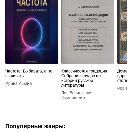
Частота. Выбирать, а не
Классическая традиция.
Домашн
выживать.
Собрание трудов по
царей в
истории русской
столети
Ирина Ашина
литературы
Иван Е
Лев Васильевич
Пумпянский
Популярные жанры: