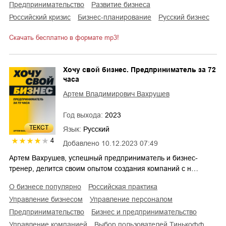
предпринимательство
развитие бизнеса
российский кризис
бизнес-планирование
русский бизнес
Скачать бесплатно в формате mp3!
Хочу свой бизнес. Предприниматель за 72
часа
Артем Владимирович Вахрушев
Год выхода:
2023
ТЕКСТ
Язык:
Русский
4
Добавлено
10.12.2023 07:49
Артем Вахрушев, успешный предприниматель и бизнес-
тренер, делится своим опытом создания компаний с н…
о бизнесе популярно
российская практика
управление бизнесом
управление персоналом
предпринимательство
бизнес и предпринимательство
управление компанией
Выбор пользователей Тинькофф