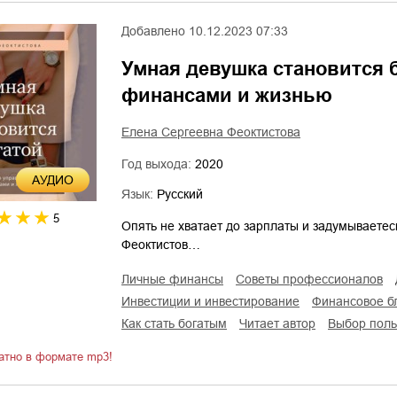
Добавлено
10.12.2023 07:33
Умная девушка становится 
финансами и жизнью
Елена Сергеевна Феоктистова
Год выхода:
2020
AУДИО
Язык:
Русский
5
Опять не хватает до зарплаты и задумываетесь
Феоктистов…
личные финансы
советы профессионалов
инвестиции и инвестирование
финансовое 
как стать богатым
читает автор
Выбор пол
атно в формате mp3!