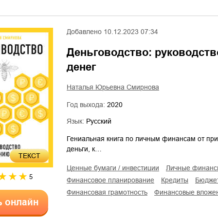
Добавлено
10.12.2023 07:34
Деньговодство: руководст
денег
Наталья Юрьевна Смирнова
Год выхода:
2020
Язык:
Русский
Гениальная книга по личным финансам от приз
деньги, к…
ТЕКСТ
ценные бумаги / инвестиции
личные финан
5
финансовое планирование
кредиты
бюдже
финансовая грамотность
финансовые вложе
ь онлайн