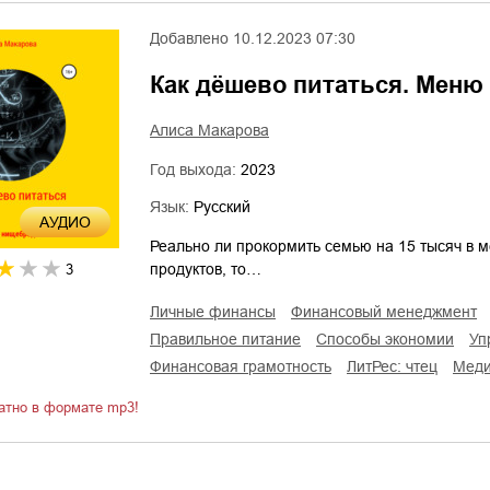
Добавлено
10.12.2023 07:30
Как дёшево питаться. Меню
Алиса Макарова
Год выхода:
2023
Язык:
Русский
AУДИО
Реально ли прокормить семью на 15 тысяч в 
продуктов, то…
3
личные финансы
финансовый менеджмент
правильное питание
способы экономии
у
финансовая грамотность
ЛитРес: чтец
мед
атно в формате mp3!