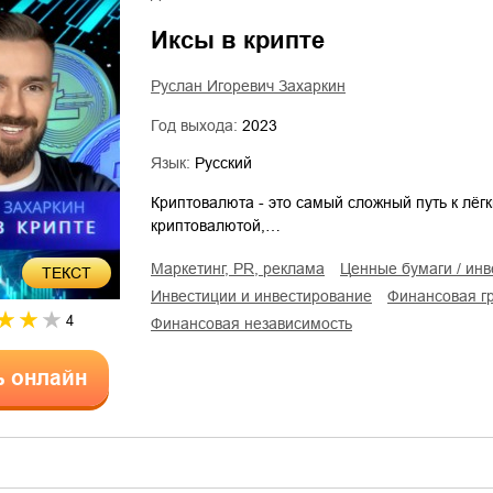
Иксы в крипте
Руслан Игоревич Захаркин
Год выхода:
2023
Язык:
Русский
Криптовалюта - это самый сложный путь к лёг
криптовалютой,…
маркетинг, PR, реклама
ценные бумаги / ин
ТЕКСТ
инвестиции и инвестирование
финансовая г
4
финансовая независимость
ь онлайн