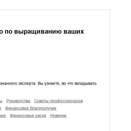
во по выращиванию ваших
нанного эксперта. Вы узнаете, во что вкладывать
сы
руководства
советы профессионалов
т
финансовое благополучие
ния
финансовые риски
Новинки