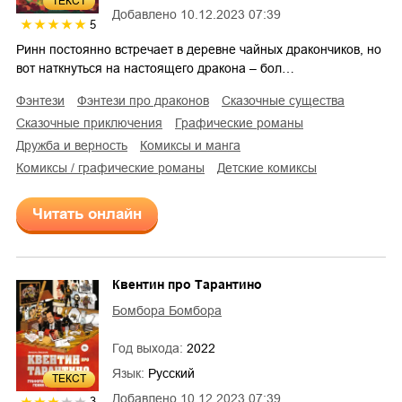
ТЕКСТ
Добавлено
10.12.2023 07:39
5
Ринн постоянно встречает в деревне чайных дракончиков, но
вот наткнуться на настоящего дракона – бол…
фэнтези
фэнтези про драконов
сказочные существа
сказочные приключения
графические романы
дружба и верность
комиксы и манга
комиксы / графические романы
детские комиксы
Читать онлайн
Квентин про Тарантино
Бомбора Бомбора
Год выхода:
2022
Язык:
Русский
ТЕКСТ
Добавлено
10.12.2023 07:39
3