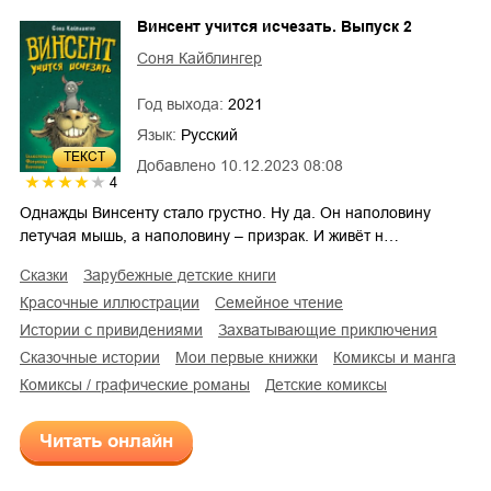
Винсент учится исчезать. Выпуск 2
Соня Кайблингер
Год выхода:
2021
Язык:
Русский
ТЕКСТ
Добавлено
10.12.2023 08:08
4
Однажды Винсенту стало грустно. Ну да. Он наполовину
летучая мышь, а наполовину – призрак. И живёт н…
сказки
зарубежные детские книги
красочные иллюстрации
семейное чтение
истории с привидениями
захватывающие приключения
сказочные истории
мои первые книжки
комиксы и манга
комиксы / графические романы
детские комиксы
Читать онлайн