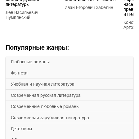
литературы
насеко
Иван Егорович Забелин
превра
Лев Васильевич
и Hemi
Пумпянский
Конста
Артохи
Популярные жанры:
любовные романы
фэнтези
учебная и научная литература
современная русская литература
современные любовные романы
современная зарубежная литература
детективы