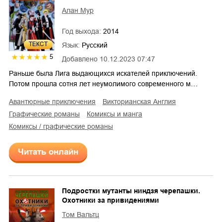
Алан Мур
Год выхода:
2014
ТЕКСТ
Язык:
Русский
5
Добавлено
10.12.2023 07:47
Раньше была Лига выдающихся искателей приключений.
Потом прошла сотня лет неумолимого современного м…
авантюрные приключения
викторианская Англия
графические романы
комиксы и манга
комиксы / графические романы
Читать онлайн
Подростки мутанты ниндзя черепашки.
Охотники за привидениями
Том Вальтц