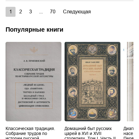
1
2
3
...
70
Следующая
Популярные книги
Классическая традиция.
Домашний быт русских
Диагно
Собрание трудов по
царей в XVI и XVII
насеко
истории русской
столетиях. Том I. Часть II
Первич