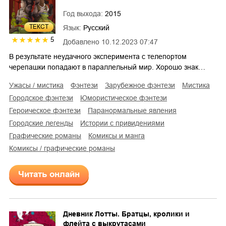
Год выхода:
2015
ТЕКСТ
Язык:
Русский
5
Добавлено
10.12.2023 07:47
В результате неудачного эксперимента с телепортом
черепашки попадают в параллельный мир. Хорошо знак…
ужасы / мистика
фэнтези
зарубежное фэнтези
мистика
городское фэнтези
юмористическое фэнтези
героическое фэнтези
паранормальные явления
городские легенды
истории с привидениями
графические романы
комиксы и манга
комиксы / графические романы
Читать онлайн
Дневник Лотты. Братцы, кролики и
флейта с выкрутасами