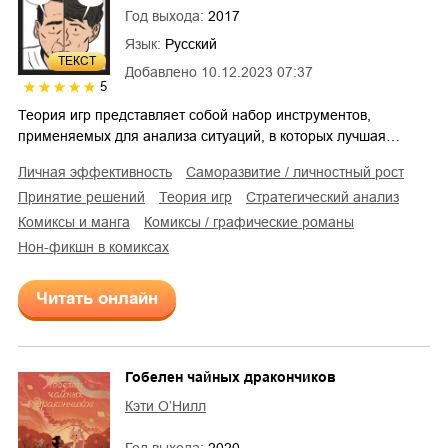
Год выхода:
2017
Язык:
Русский
ТЕКСТ
Добавлено
10.12.2023 07:37
5
Теория игр представляет собой набор инструментов,
применяемых для анализа ситуаций, в которых лучшая…
личная эффективность
саморазвитие / личностный рост
принятие решений
теория игр
стратегический анализ
комиксы и манга
комиксы / графические романы
нон-фикшн в комиксах
Читать онлайн
Гобелен чайных дракончиков
Кэти О’Нилл
Год выхода:
2020