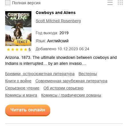
Полная версия
Cowboys and Aliens
Scott Mitchell Rosenberg
Год выхода:
2019
Язык:
Английский
ТЕКСТ
Добавлено
10.12.2023 06:24
5
Arizona. 1873. The ultimate showdown between cowboys and
Indians is interrupted… by an alien invasio…
боевики, остросюжетная литература
вестерны
книги о войне
современная зарубежная литература
серьезное чтение
об истории серьезно
комиксы и манга
комиксы / графические романы
Читать онлайн