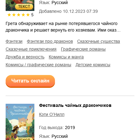
Язык:
Русский
ТЕКСТ
Добавлено
10.12.2023 07:39
5
Грета обнаруживает на рынке потерявшегося чайного
дракончика и решает вернуть его хозяевам. Ими оказ…
фэнтези
фэнтези про драконов
сказочные существа
сказочные приключения
графические романы
дружба и верность
комиксы и манга
комиксы / графические романы
детские комиксы
Читать онлайн
Фестиваль чайных дракончиков
Кэти О’Нилл
Год выхода:
2019
Язык:
Русский