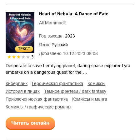
Heart of Nebula: A Dance of Fate
Ali Mammadli
Год выхода:
2023
Язык:
Русский
ТЕКСТ
Добавлено
10.12.2023 08:08
3
Desperate to save her dying planet, daring space explorer Lyra
embarks on a dangerous quest for the …
киберпанк
героическая фантастика
комиксы
История в лицах
темное фэнтези / dark fantasy
приключенческая фантастика
комиксы и манга
комиксы / графические романы
Читать онлайн