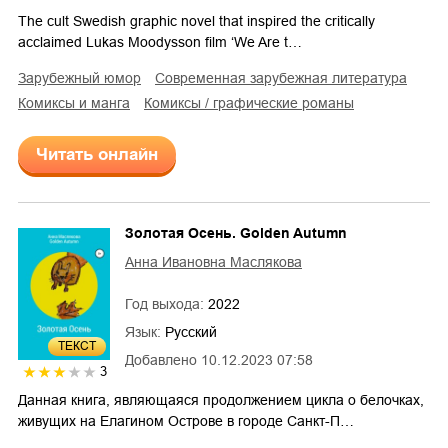
The cult Swedish graphic novel that inspired the critically
acclaimed Lukas Moodysson film ‘We Are t…
зарубежный юмор
современная зарубежная литература
комиксы и манга
комиксы / графические романы
Читать онлайн
Золотая Осень. Golden Autumn
Анна Ивановна Маслякова
Год выхода:
2022
Язык:
Русский
ТЕКСТ
Добавлено
10.12.2023 07:58
3
Данная книга, являющаяся продолжением цикла о белочках,
живущих на Елагином Острове в городе Санкт-П…