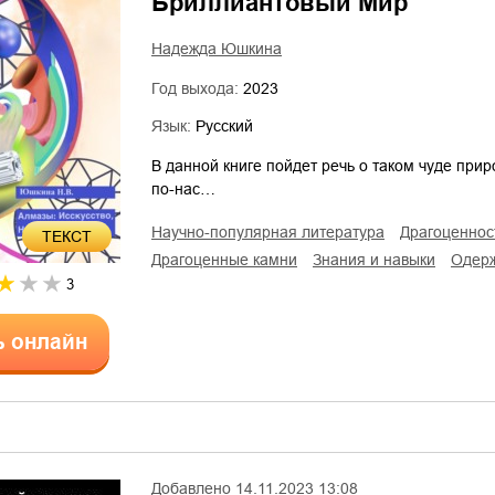
Бриллиантовый Мир
Надежда Юшкина
Год выхода:
2023
Язык:
Русский
В данной книге пойдет речь о таком чуде прир
по-нас…
научно-популярная литература
драгоценнос
ТЕКСТ
драгоценные камни
знания и навыки
одер
3
ь онлайн
Добавлено
14.11.2023 13:08