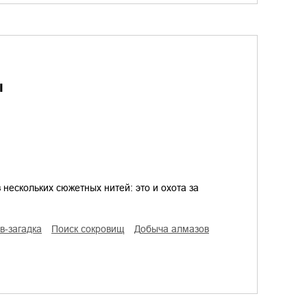
ы
 нескольких сюжетных нитей: это и охота за
ив-загадка
поиск сокровищ
добыча алмазов