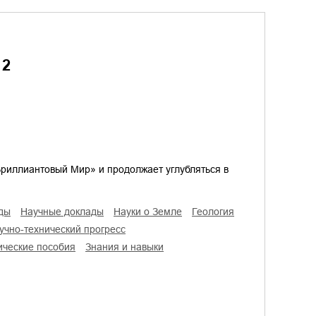
 2
Бриллиантовый Мир» и продолжает углубляться в
уды
научные доклады
науки о Земле
геология
аучно-технический прогресс
тические пособия
знания и навыки