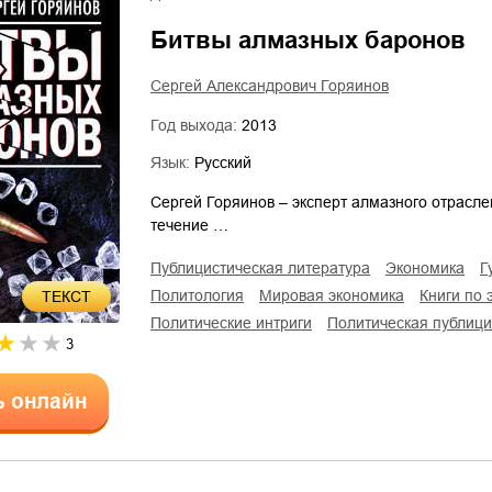
Битвы алмазных баронов
Сергей Александрович Горяинов
Год выхода:
2013
Язык:
Русский
Сергей Горяинов – эксперт алмазного отрасле
течение …
публицистическая литература
экономика
политология
мировая экономика
книги по
ТЕКСТ
политические интриги
политическая публици
3
ь онлайн