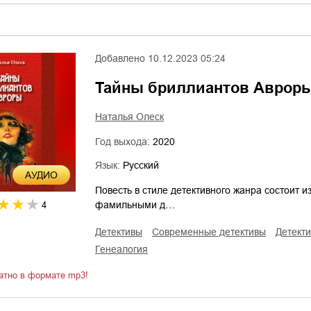
Добавлено
10.12.2023 05:24
Тайны бриллиантов Аврор
Наталья Олеск
Год выхода:
2020
Язык:
Русский
AУДИО
Повесть в стиле детективного жанра состоит из
фамильными д…
4
детективы
современные детективы
детект
генеалогия
атно в формате mp3!