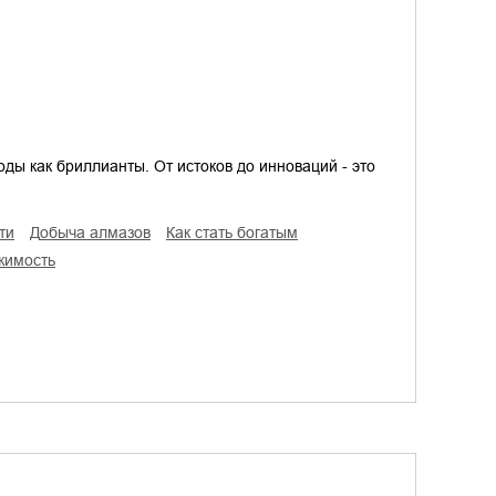
оды как бриллианты. От истоков до инноваций - это
ти
добыча алмазов
как стать богатым
жимость