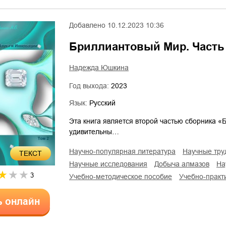
Добавлено
10.12.2023 10:36
Бриллиантовый Мир. Часть
Надежда Юшкина
Год выхода:
2023
Язык:
Русский
Эта книга является второй частью сборника «
удивительны…
научно-популярная литература
научные тр
ТЕКСТ
научные исследования
добыча алмазов
н
3
учебно-методическое пособие
учебно-прак
ь онлайн