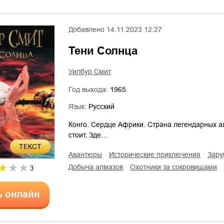
Добавлено
14.11.2023 12:27
Тени Солнца
Уилбур Смит
Год выхода:
1965
Язык:
Русский
Конго. Сердце Африки. Страна легендарных ал
стоит. Зде…
ТЕКСТ
авантюры
исторические приключения
зар
добыча алмазов
охотники за сокровищами
3
ь онлайн