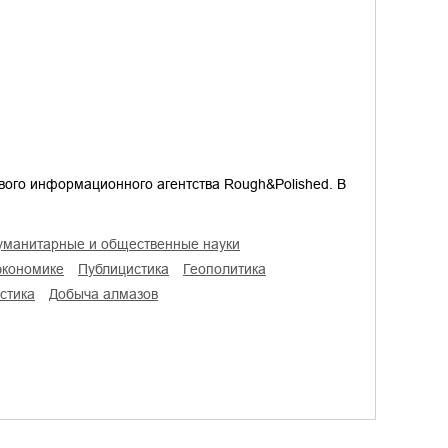
вого информационного агентства Rough&Polished. В
гуманитарные и общественные науки
 экономике
публицистика
геополитика
стика
добыча алмазов