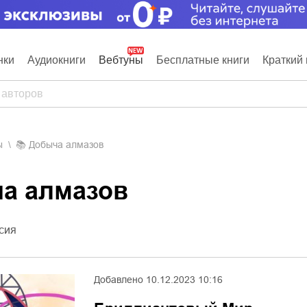
нки
Аудиокниги
Вебтуны
Бесплатные книги
Краткий 
ы
📚
Добыча алмазов
ча алмазов
сия
Добавлено
10.12.2023 10:16