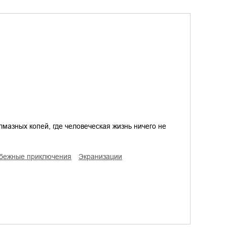
мазных копей, где человеческая жизнь ничего не
убежные приключения
экранизации