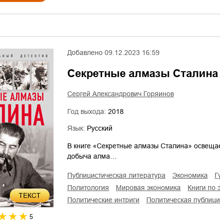
Добавлено
09.12.2023 16:59
Секретные алмазы Сталина
Сергей Александрович Горяинов
Год выхода:
2018
Язык:
Русский
В книге «Секретные алмазы Сталина» освещает
добыча алма…
публицистическая литература
экономика
политология
мировая экономика
книги по
ТЕКСТ
политические интриги
политическая публици
5