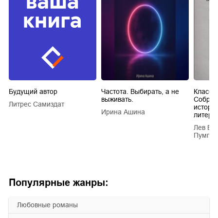
Будущий автор
Частота. Выбирать, а не
Класси
выживать.
Собран
Литрес Самиздат
истори
Ирина Ашина
литера
Лев Ва
Пумпян
Популярные жанры:
любовные романы