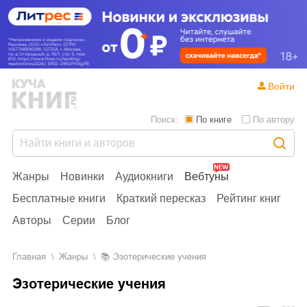
Войти
Поиск:
По книге
По автору
Жанры
Новинки
Аудиокниги
Вебтуны
Бесплатные книги
Краткий пересказ
Рейтинг книг
Авторы
Серии
Блог
Главная
Жанры
📚
Эзотерические учения
Эзотерические учения