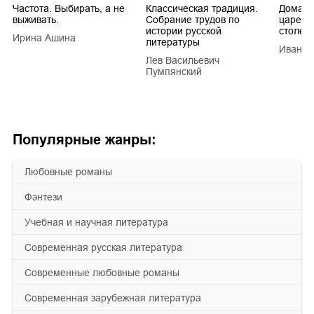
Частота. Выбирать, а не
Классическая традиция.
Домашн
выживать.
Собрание трудов по
царей в
истории русской
столети
Ирина Ашина
литературы
Иван Е
Лев Васильевич
Пумпянский
Популярные жанры:
любовные романы
фэнтези
учебная и научная литература
современная русская литература
современные любовные романы
современная зарубежная литература