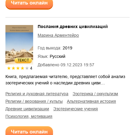
Читать онлайн
Послания древних цивилизаций
Марина Арментейро
Год выхода:
2019
Язык:
Русский
ТЕКСТ
Добавлено
09.12.2023 19:57
4
Книга, предлагаемая читателю, представляет собой анализ
эзотерических учений о наследии древних циви…
религия и духовная литература
эзотерика / оккультизм
религии / верования / культы
альтернативная история
древние цивилизации
эзотерические учения
психология, мотивация
Читать онлайн