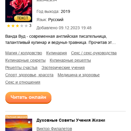
Год выхода:
2019
ТЕКСТ
Язык:
Русский
3
Добавлено
09.12.2023 19:48
Ванда Вуд - современная английская писательница,
талантливый кулинар и ведунья-травница. Прочитав эт…
магия / колдовство
кулинария
секс / секс-руководства
кулинарные секреты
кулинарные рецепты
рецепты счастья
эзотерические учения
спорт, здоровье, красота
медицина и здоровье
секс и отношения
Читать онлайн
Полная версия
Духовные Советы Учения Жизни
Виктор Филалетов