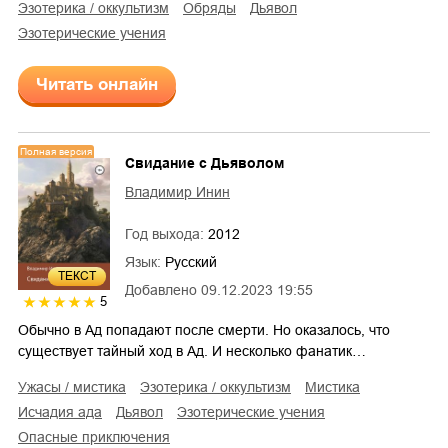
эзотерика / оккультизм
обряды
дьявол
эзотерические учения
Читать онлайн
Полная версия
Свидание с Дьяволом
Владимир Инин
Год выхода:
2012
Язык:
Русский
ТЕКСТ
Добавлено
09.12.2023 19:55
5
Обычно в Ад попадают после смерти. Но оказалось, что
существует тайный ход в Ад. И несколько фанатик…
ужасы / мистика
эзотерика / оккультизм
мистика
исчадия ада
дьявол
эзотерические учения
опасные приключения