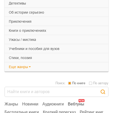
детективы
об истории серьезно
приключения
книги о приключениях
ужасы / мистика
учебники и пособия для вузов
cтихи, поэзия
Еще
жанры
Поиск:
По книге
По автору
Жанры
Новинки
Аудиокниги
Вебтуны
Бесплатные книги
Краткий пересказ
Рейтинг книг