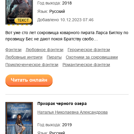
Год выхода:
2018
Язык:
Русский
Добавлено
10.12.2023 07:46
ТЕКСТ
5
Вот уже сто лет сокровища коварного пирата Ларса Биглоу по
прозвищу Бес не дают покоя Братству свобо…
фэнтези
любовное фэнтези
героическое фэнтези
любовные интриги
пираты
охотники за сокровищами
приключенческое фэнтези
романтическое фэнтези
Читать онлайн
Призрак черного озера
Наталья Николаевна Александрова
Год выхода:
2019
Язык:
Русский