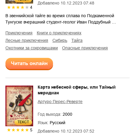
Добавлено
10.12.2023 07:48
4
В эвенкийской тайге во время сплава по Подкаменной
Тунгуске вчерашний студент-геолог Иван Поддубный …
приключения
книги о приключениях
лесные приключения
Сибирь
тайга
охотники за сокровищами
опасные приключения
Читать онлайн
Карта небесной сферы, или Тайный
меридиан
Артуро Перес-Реверте
Год выхода:
2000
ТЕКСТ
Язык:
Русский
5
Добавлено
10.12.2023 07:52