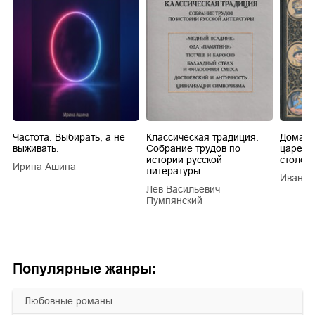
Частота. Выбирать, а не
Классическая традиция.
Домашн
выживать.
Собрание трудов по
царей в
истории русской
столети
Ирина Ашина
литературы
Иван Е
Лев Васильевич
Пумпянский
Популярные жанры:
любовные романы