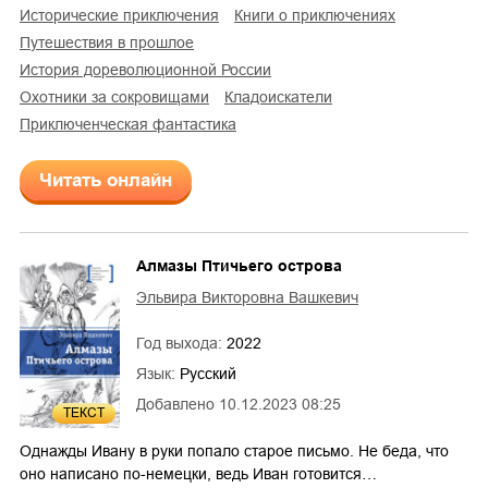
исторические приключения
книги о приключениях
путешествия в прошлое
история дореволюционной России
охотники за сокровищами
кладоискатели
приключенческая фантастика
Читать онлайн
Алмазы Птичьего острова
Эльвира Викторовна Вашкевич
Год выхода:
2022
Язык:
Русский
Добавлено
10.12.2023 08:25
ТЕКСТ
4
Однажды Ивану в руки попало старое письмо. Не беда, что
оно написано по-немецки, ведь Иван готовится…