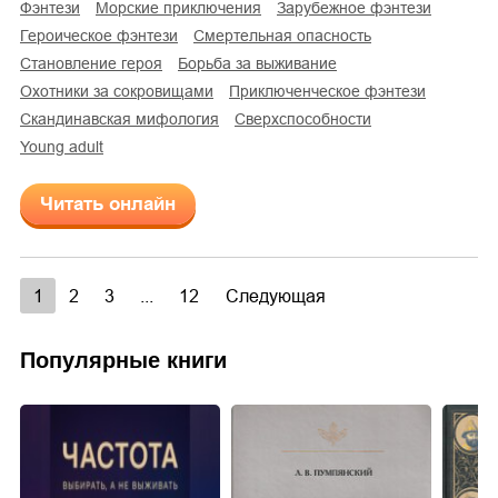
фэнтези
морские приключения
зарубежное фэнтези
героическое фэнтези
смертельная опасность
становление героя
борьба за выживание
охотники за сокровищами
приключенческое фэнтези
скандинавская мифология
сверхспособности
young adult
Читать онлайн
1
2
3
...
12
Следующая
Популярные книги