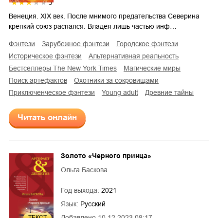
3
Венеция. XIX век. После мнимого предательства Северина
крепкий союз распался. Владея лишь частью инф…
фэнтези
зарубежное фэнтези
городское фэнтези
историческое фэнтези
альтернативная реальность
бестселлеры The New York Times
магические миры
поиск артефактов
охотники за сокровищами
приключенческое фэнтези
young adult
древние тайны
Читать онлайн
Золото «Черного принца»
Ольга Баскова
Год выхода:
2021
Язык:
Русский
Добавлено
10.12.2023 08:17
ТЕКСТ