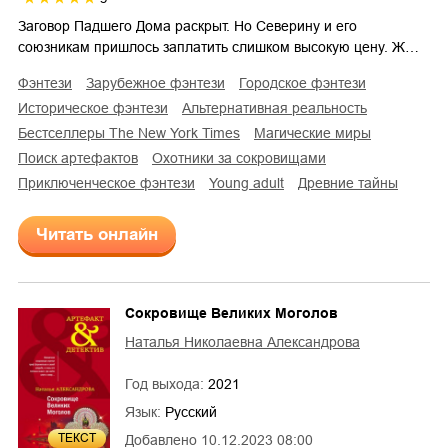
Заговор Падшего Дома раскрыт. Но Северину и его
союзникам пришлось заплатить слишком высокую цену. Ж…
фэнтези
зарубежное фэнтези
городское фэнтези
историческое фэнтези
альтернативная реальность
бестселлеры The New York Times
магические миры
поиск артефактов
охотники за сокровищами
приключенческое фэнтези
young adult
древние тайны
Читать онлайн
Сокровище Великих Моголов
Наталья Николаевна Александрова
Год выхода:
2021
Язык:
Русский
ТЕКСТ
Добавлено
10.12.2023 08:00