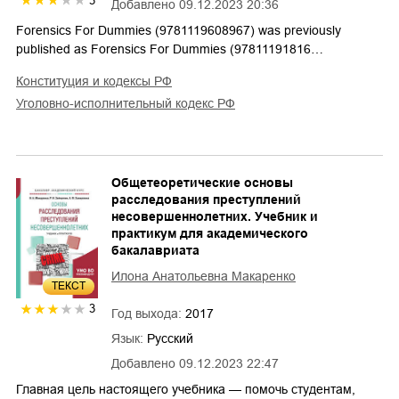
3
Добавлено
09.12.2023 20:36
Forensics For Dummies (9781119608967) was previously
published as Forensics For Dummies (97811191816…
конституция и кодексы РФ
уголовно-исполнительный кодекс РФ
Общетеоретические основы
расследования преступлений
несовершеннолетних. Учебник и
практикум для академического
бакалавриата
Илона Анатольевна Макаренко
ТЕКСТ
3
Год выхода:
2017
Язык:
Русский
Добавлено
09.12.2023 22:47
Главная цель настоящего учебника — помочь студентам,