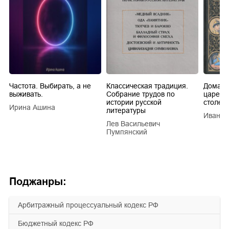
Частота. Выбирать, а не
Классическая традиция.
Домашн
выживать.
Собрание трудов по
царей в
истории русской
столети
Ирина Ашина
литературы
Иван Е
Лев Васильевич
Пумпянский
Поджанры:
арбитражный процессуальный кодекс РФ
бюджетный кодекс РФ